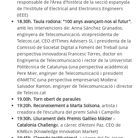
responsable de l'Àrea d'història de la secció espanyola
de l'Institute of Electrical and Electronics Engineers
(IEEE)
18.30h. Taula rodona: "100 anys avançant-nos al futur"
,
amb les intervencions de: Anna Sánchez Granados,
enginyera de Telecomunicació, vicepresidenta de
Telecos.cat, CEO d'ITimes Advisers SL i presidenta de la
Comissió de Societat Digital a Foment del Treball (una
perspectiva innovadora) Francesc Torres, doctor en
Enginyeria de Telecomunicació i rector de la Universitat
Politècnica de Catalunya (una perspectiva acadèmica)
Pere Mier, enginyer de Telecomunicació i president
d'AMETIC (una perspectiva empresarial) Modera:
Salvador Ramon, enginyer de Telecomunicació i director
de Telecos.cat
19.00h. Torn obert de paraules
19:20h. Reconeixement a Marta Solsona
, artista i
creadora de l'escultura del premi Salvà i Campillo
19:30h. Lliurament dels Premis Galileo Máster -
Catalonia Challeng
e, a càrrec d'Antoni Paz, CEO de
KIMbcn (Knowledge Innovation Market)
19:45h. Cloenda institucional
, a càrrec del Dr. Josep