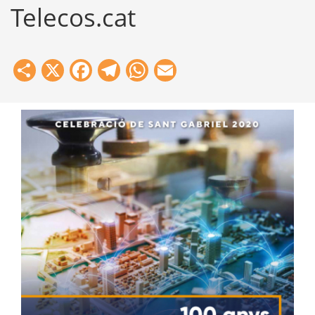
Telecos.cat
Share
X
Facebook
Telegram
WhatsApp
Email