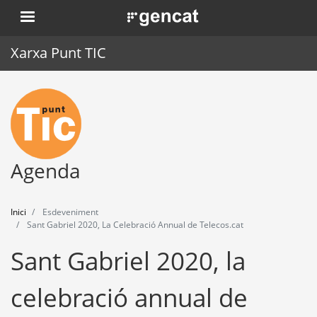
Vés
. Obre en una nova finestra.
al
contingut
Xarxa Punt TIC
Inici
Punt TIC
Actualitat
Agenda
Agenda
Inici
Esdeveniment
Formació
Sant Gabriel 2020, La Celebració Annual de Telecos.cat
Sant Gabriel 2020, la
Eines
celebració annual de