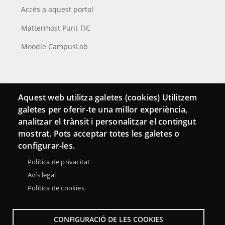
Accés a aquest portal
Mattermost Punt TIC
Moodle CampusLab
Connecta
Aquest web utilitza galetes (cookies) Utilitzem
galetes per oferir-te una millor experiència,
Bustia de contacte
analitzar el trànsit i personalitzar el contingut
Butlletins
mostrat. Pots acceptar totes les galetes o
configurar-les.
Política de privacitat
Avís legal
Política de cookies
CONFIGURACIÓ DE LES COOKIES