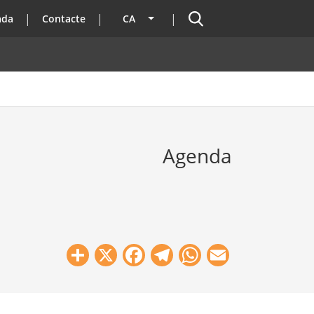
Cercador
ada
Contacte
CA
Llista les accions addicionals
Agenda
Share
X
Facebook
Telegram
WhatsApp
Email