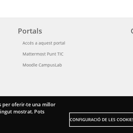
Portals
Accés a aquest portal
Mattermost Punt TIC
Moodle CampusLab
 per oferir-te una millor
ntingut mostrat. Pots
CONFIGURACIÓ DE LES COOKIE
Menu