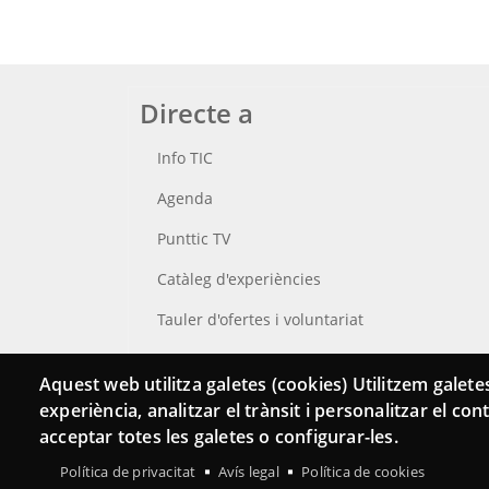
Directe a
Info TIC
Agenda
Punttic TV
Catàleg d'experiències
Tauler d'ofertes i voluntariat
Cerca el teu Punt TIC
Aquest web utilitza galetes (cookies) Utilitzem galetes
experiència, analitzar el trànsit i personalitzar el co
acceptar totes les galetes o configurar-les.
Política de privacitat
Avís legal
Política de cookies