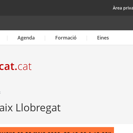
Vés
top
Àrea priv
al
contingut
Agenda
Formació
Eines
t
ix Llobregat