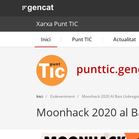
. Obre en una nova finestra.
Xarxa Punt TIC
Inici
Punt TIC
Actualitat
Inici
Esdeveniment
Moonhack 2020 Al Baix Llobrega
Moonhack 2020 al Ba