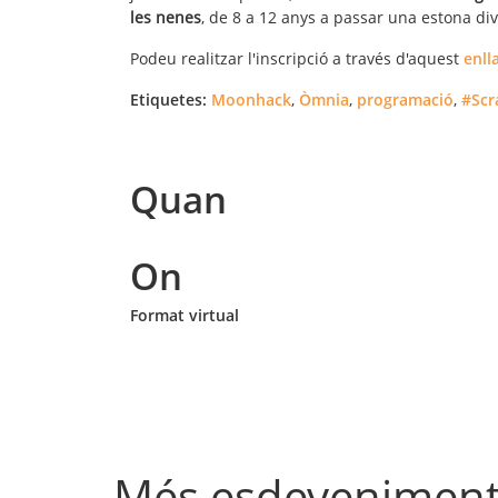
les nenes
, de 8 a 12 anys a passar una estona di
Podeu realitzar l'inscripció a través d'aquest
enll
Etiquetes:
Moonhack
,
Òmnia
,
programació
,
#Scr
Quan
On
Format virtual
Més esdevenimen