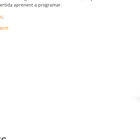
vertida aprenent a programar.
aç
.
atch
ts