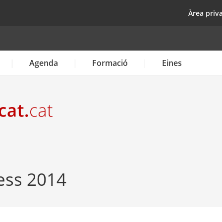
Vés
top
Àrea priv
al
contingut
Agenda
Formació
Eines
ess 2014