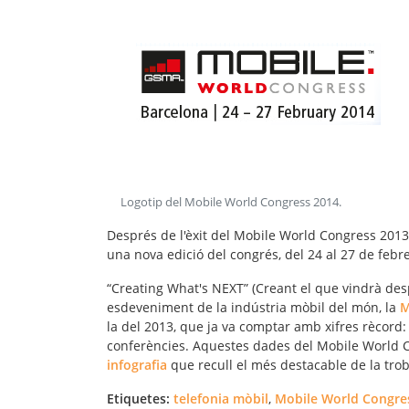
Logotip del Mobile World Congress 2014
.
Després de l'èxit del Mobile World Congress 2013,
una nova edició del congrés, del 24 al 27 de febr
“
Creating What's NEXT
” (Creant el que vindrà des
esdeveniment de la
indústria mòbil
del món, la
M
la del 2013, que ja va comptar amb xifres rècord: 
conferències. Aquestes dades del Mobile World 
infografia
que recull el més destacable de la tro
Etiquetes:
telefonia mòbil
,
Mobile World Congre