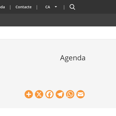
Cercador
ada
Contacte
CA
Llista les accions addicionals
Agenda
Share
X
Facebook
Telegram
WhatsApp
Email