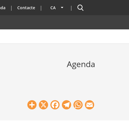
Cercador
ada
Contacte
CA
Llista les accions addicionals
Agenda
Share
X
Facebook
Telegram
WhatsApp
Email