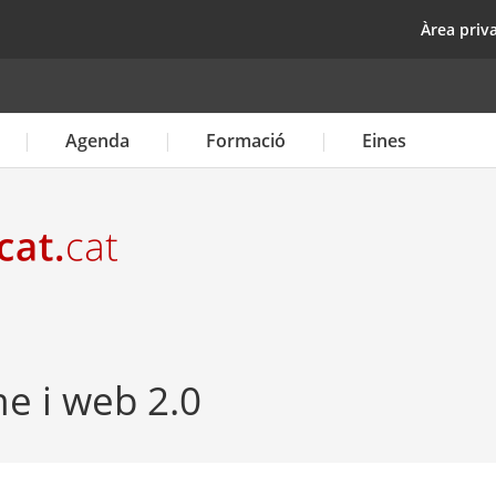
Vés
top
Àrea priv
al
contingut
Agenda
Formació
Eines
e i web 2.0