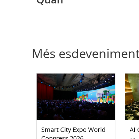
Més esdevenimen
Smart City Expo World
AI 
Congress 2026