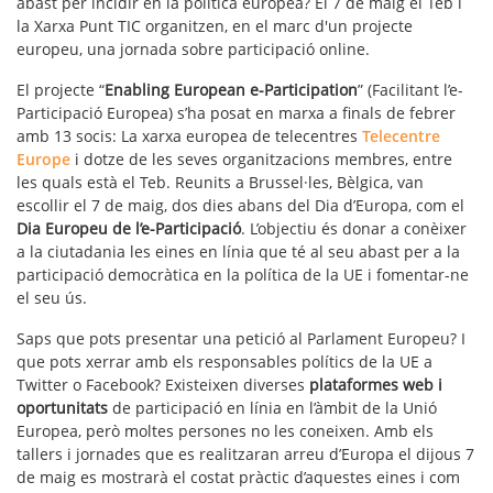
abast per incidir en la política europea? El 7 de maig el Teb i
la Xarxa Punt TIC organitzen, en el marc d'un projecte
europeu, una jornada sobre participació online.
El projecte “
Enabling European e-Participation
” (Facilitant l’e-
Participació Europea) s’ha posat en marxa a finals de febrer
amb 13 socis: La xarxa europea de telecentres
Telecentre
Europe
i dotze de les seves organitzacions membres, entre
les quals està el Teb. Reunits a Brussel·les, Bèlgica, van
escollir el 7 de maig, dos dies abans del Dia d’Europa, com el
Dia Europeu de l’e-Participació
. L’objectiu és donar a conèixer
a la ciutadania les eines en línia que té al seu abast per a la
participació democràtica en la política de la UE i fomentar-ne
el seu ús.
Saps que pots presentar una petició al Parlament Europeu? I
que pots xerrar amb els responsables polítics de la UE a
Twitter o Facebook? Existeixen diverses
plataformes web i
oportunitats
de participació en línia en l’àmbit de la Unió
Europea, però moltes persones no les coneixen. Amb els
tallers i jornades que es realitzaran arreu d’Europa el dijous 7
de maig es mostrarà el costat pràctic d’aquestes eines i com