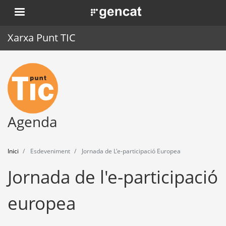
Vés
. Obre en una nova finestra.
al
contingut
Xarxa Punt TIC
Inici
Punt TIC
Actualitat
Agenda
Agenda
Inici
Esdeveniment
Jornada de L'e-participació Europea
Formació
Jornada de l'e-participació
Eines
europea