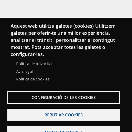
Connecta
Aquest web utilitza galetes (cookies) Utilitzem
galetes per oferir-te una millor experiència,
Bustia de contacte
analitzar el trànsit i personalitzar el contingut
Butlletins
mostrat. Pots acceptar totes les galetes o
configurar-les.
Política de privacitat
Avís legal
Política de cookies
CONFIGURACIÓ DE LES COOKIES
REBUTJAR COOKIES
Menu
Sobre la Xarxa Punttic
Avís legal
Accessibilitat