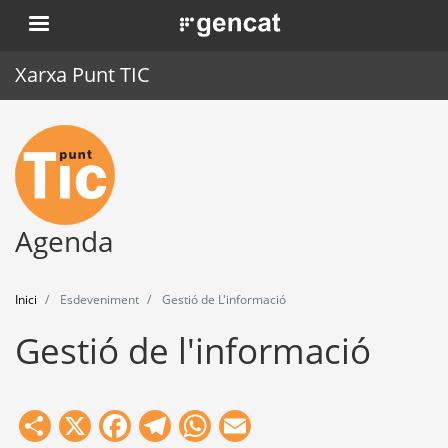
Vés
. Obre en una nova finestra.
al
contingut
Xarxa Punt TIC
Inici
Punt TIC
Actualitat
Agenda
Agenda
Inici
Esdeveniment
Gestió de L'informació
Formació
Gestió de l'informació
Eines
Share
X
Facebook
Telegram
WhatsApp
Email