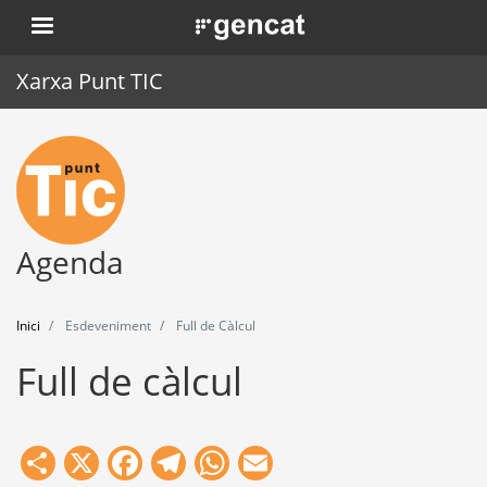
Vés
. Obre en una nova finestra.
al
contingut
Xarxa Punt TIC
Inici
Punt TIC
Actualitat
Agenda
Agenda
Inici
Esdeveniment
Full de Càlcul
Formació
Full de càlcul
Eines
Share
X
Facebook
Telegram
WhatsApp
Email