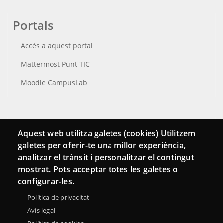
Portals
Accés a aquest portal
Mattermost Punt TIC
Moodle CampusLab
Connecta
Aquest web utilitza galetes (cookies) Utilitzem
galetes per oferir-te una millor experiència,
Bustia de contacte
analitzar el trànsit i personalitzar el contingut
Butlletins
mostrat. Pots acceptar totes les galetes o
configurar-les.
Política de privacitat
Avís legal