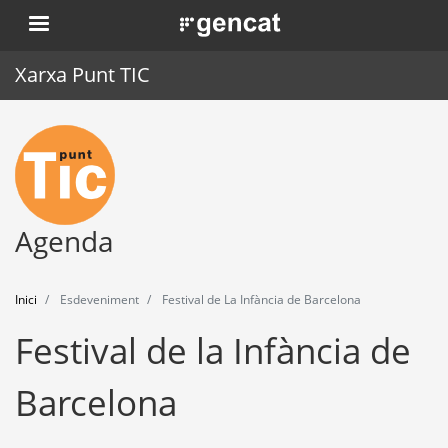
Vés
. Obre en una nova finestra.
al
contingut
Xarxa Punt TIC
Inici
Punt TIC
Actualitat
Agenda
Agenda
Inici
Esdeveniment
Festival de La Infància de Barcelona
Formació
Festival de la Infància de
Eines
Barcelona