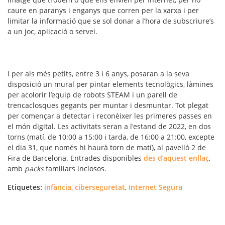
caure en paranys i enganys que corren per la xarxa i per
limitar la informació que se sol donar a l’hora de subscriure’s
a un joc, aplicació o servei.
I per als més petits, entre 3 i 6 anys, posaran a la seva
disposició un mural per pintar elements tecnològics, làmines
per acolorir l’equip de robots STEAM i un parell de
trencaclosques gegants per muntar i desmuntar. Tot plegat
per començar a detectar i reconèixer les primeres passes en
el món digital. Les activitats seran a l'estand de 2022, en dos
torns (matí, de 10:00 a 15:00 i tarda, de 16:00 a 21:00, excepte
el dia 31, que només hi haurà torn de matí), al pavelló 2 de
Fira de Barcelona. Entrades disponibles
des d’aquest enllaç
,
amb
packs
familiars inclosos.
Etiquetes:
infància
,
ciberseguretat
,
Internet Segura