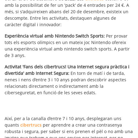
amb la possibilitat de fer un 'pack' de 4 entrades per 24 €. A
més, si s'adquireixen abans del 20 de desembre, existeix un
descompte. Entre les activitats, destaquen algunes de
caràcter digital i innovador:
Experiència virtual amb Nintendo Switch Sports:
Per provar
tots els esports olímpics en un mateix joc Nintendo ofereix
una experiència virtual amb nintendo switch sports. A partir
de 3 anys.
Activitat 'Fans dels cibertrucs! Una Internet segura pràctica i
divertida' amb Internet Segura:
En torn de matí i de tarda,
nenes i nens d’entre 3 i 10 anys podran descobrir aspectes
relacionats directament o indirectament amb la
ciberseguretat, en funció de les seves edats.
Així, per a la canalla d’entre 7 i 10 anys, desplegaran uns
quants
cibertrucs
per aprendre a crear una contrasenya
robusta i segura, per saber si ens prenen el pèl o no amb una
imatge que trobem o que ens envien per Internet, per no