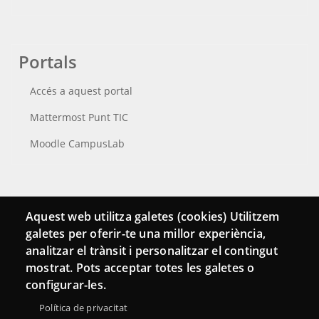
Portals
Accés a aquest portal
Mattermost Punt TIC
Moodle CampusLab
Connecta
Aquest web utilitza galetes (cookies) Utilitzem
galetes per oferir-te una millor experiència,
Bustia de contacte
analitzar el trànsit i personalitzar el contingut
Butlletins
mostrat. Pots acceptar totes les galetes o
configurar-les.
Política de privacitat