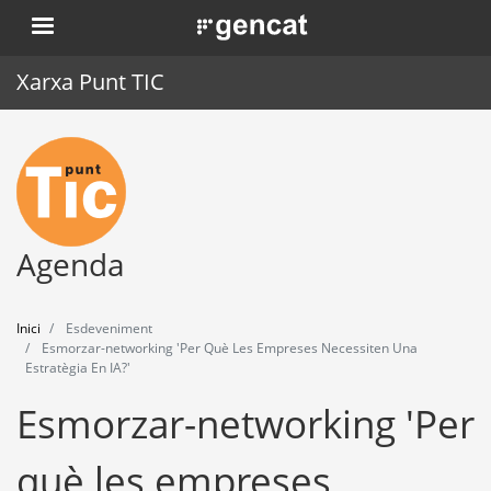
Vés
. Obre en una nova finestra.
al
contingut
Xarxa Punt TIC
Inici
Punt TIC
Actualitat
Agenda
Agenda
Inici
Esdeveniment
Formació
Esmorzar-networking 'Per Què Les Empreses Necessiten Una
Estratègia En IA?'
Eines
Esmorzar-networking 'Per
què les empreses