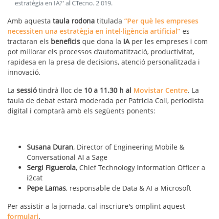
estratègia en IA?' al CTecno
.
2 019
.
Amb aquesta
taula rodona
titulada
“Per què les empreses
necessiten una estratègia en intel·ligència artificial”
es
tractaran els
beneficis
que dona la
IA
per les empreses i com
pot millorar els processos d’automatització, productivitat,
rapidesa en la presa de decisions, atenció personalitzada i
innovació.
La
sessió
tindrà lloc de
10 a 11.30 h al
Movistar Centre
. La
taula de debat estarà moderada per Patricia Coll, periodista
digital i comptarà amb els següents ponents:
Susana Duran
, Director of Engineering Mobile &
Conversational AI a Sage
Sergi Figuerola
, Chief Technology Information Officer a
i2cat
Pepe Lamas
, responsable de Data & AI a Microsoft
Per assistir a la jornada, cal inscriure's omplint aquest
formulari
.