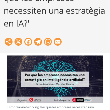
necessiten una estratègia
en IA?'
Share
X
Facebook
Telegram
WhatsApp
Email
Esmorzar-networking 'Per què les empreses necessiten una