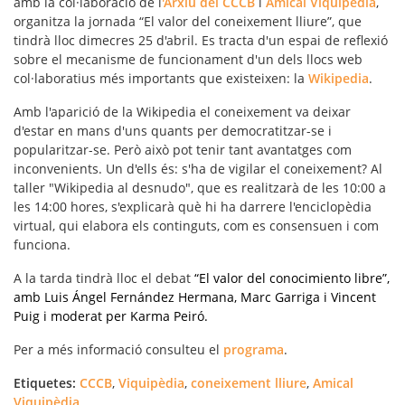
amb la col·laboració de l
'Arxiu del CCCB
i
Amical Viquipèdia
,
organitza la jornada “El valor del coneixement lliure”, que
tindrà lloc dimecres 25 d'abril. Es tracta d'un espai de reflexió
sobre el mecanisme de funcionament d'un dels
llocs web
col·laboratius
més importants que existeixen: la
Wikipedia
.
Amb l'aparició de la Wikipedia el coneixement va deixar
d'estar en mans d'uns quants per democratitzar-se i
popularitzar-se. Però això pot tenir tant avantatges com
inconvenients. Un d'ells és: s'ha de vigilar el coneixement? Al
taller "Wikipedia al desnudo", que es realitzarà de les 10:00 a
les 14:00 hores, s'explicarà què hi ha darrere l'enciclopèdia
virtual, qui elabora els continguts, com es consensuen i com
funciona.
A la tarda tindrà lloc el debat
“El valor del conocimiento libre”,
amb Luis Ángel Fernández Hermana, Marc Garriga i Vincent
Puig i moderat per Karma Peiró.
Per a més informació consulteu el
programa
.
Etiquetes:
CCCB
,
Viquipèdia
,
coneixement lliure
,
Amical
Viquipèdia