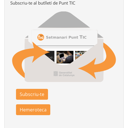
Subscriu-te al butlletí de Punt TIC
Subscriu-te
Hemeroteca