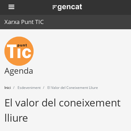
Vés
. Obre en una nova finestra.
al
contingut
Xarxa Punt TIC
Inici
Punt TIC
Actualitat
Agenda
Agenda
Inici
Esdeveniment
El Valor del Coneixement Lliure
Formació
El valor del coneixement
Eines
lliure