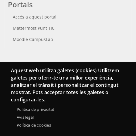
Portals
Accés a aquest portal
Mattermost Punt TIC
Moodle CampusLab
Connecta
Aquest web utilitza galetes (cookies) Utilitzem
galetes per oferir-te una millor experiència,
Bustia de contacte
analitzar el trànsit i personalitzar el contingut
Butlletins
mostrat. Pots acceptar totes les galetes o
configurar-les.
Política de privacitat
Avís legal
Política de cookies