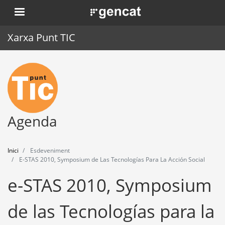
Vés
. Obre en una nova finestra.
al
contingut
Xarxa Punt TIC
Inici
Punt TIC
Actualitat
Agenda
Agenda
Inici
Esdeveniment
Formació
E-STAS 2010, Symposium de Las Tecnologías Para La Acción Social
e-STAS 2010, Symposium
Eines
de las Tecnologías para la