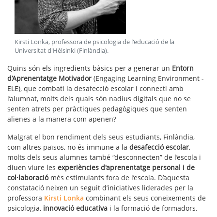
Kirsti Lonka, professora de psicologia de l'educació de la
Universitat d'Hèlsinki (Finlàndia)
.
Quins són els ingredients bàsics per a generar un
Entorn
d’Aprenentatge Motivador
(Engaging Learning Environment -
ELE), que combati la desafecció escolar i connecti amb
l’alumnat, molts dels quals són nadius digitals que no se
senten atrets per pràctiques pedagògiques que senten
alienes a la manera com apenen?
Malgrat el bon rendiment dels seus estudiants, Finlàndia,
com altres països, no és immune a la
desafecció escolar
,
molts dels seus alumnes també “desconnecten” de l’escola i
diuen viure les
experiències d'aprenentatge personal i de
col·laboració
més estimulants fora de l’escola. D’aquesta
constatació neixen un seguit d’iniciatives liderades per la
professora
Kirsti Lonka
combinant els seus coneixements de
psicologia,
innovació educativa
i la formació de formadors.