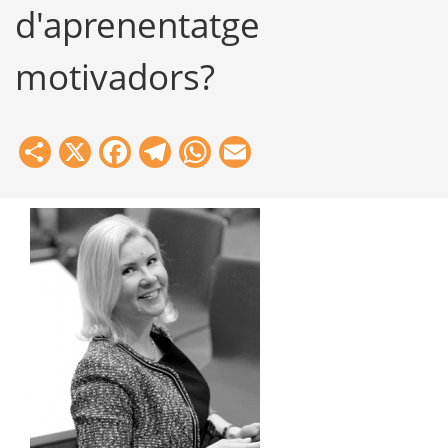
d'aprenentatge
motivadors?
Share
X
Facebook
Telegram
WhatsApp
Email