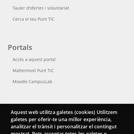
Tauler d'ofertes i voluntariat
Cerca el teu Punt TIC
Portals
Accés a aquest portal
Mattermost Punt TIC
Moodle CampusLab
Connecta
Aquest web utilitza galetes (cookies) Utilitzem
galetes per oferir-te una millor experiència,
Bustia de contacte
analitzar el trànsit i personalitzar el contingut
Butlletins
mostrat. Pots acceptar totes les galetes o