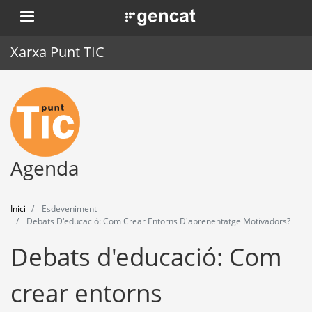
Vés
. Obre en una nova finestra.
al
contingut
Xarxa Punt TIC
Inici
Punt TIC
Actualitat
Agenda
Agenda
Inici
Esdeveniment
Formació
Debats D'educació: Com Crear Entorns D'aprenentatge Motivadors?
Debats d'educació: Com
Eines
crear entorns