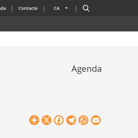
Cercador
ada
Contacte
CA
Llista les accions addicionals
Agenda
Share
X
Facebook
Telegram
WhatsApp
Email