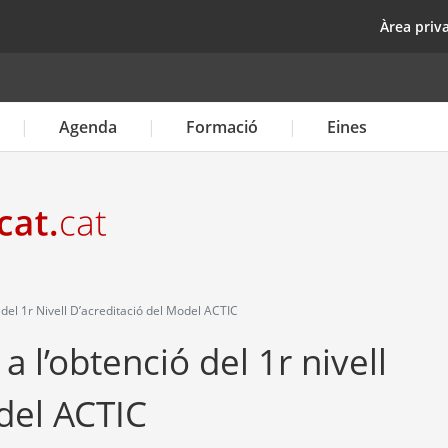
Vés
top
Àrea priv
al
contingut
Agenda
Formació
Eines
 del 1r Nivell D’acreditació del Model ACTIC
a l’obtenció del 1r nivell
del ACTIC