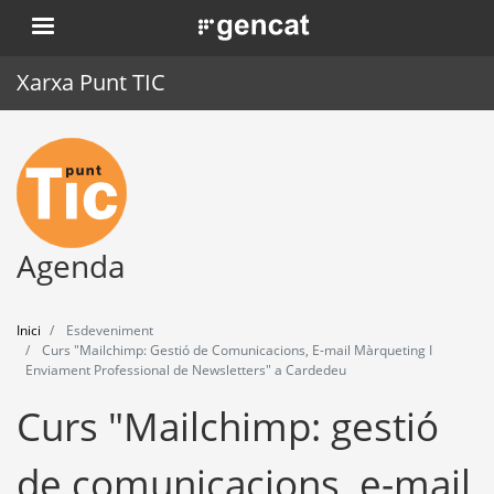
Vés
. Obre en una nova finestra.
al
contingut
Xarxa Punt TIC
Inici
Punt TIC
Actualitat
Agenda
Agenda
Inici
Esdeveniment
Formació
Curs "Mailchimp: Gestió de Comunicacions, E-mail Màrqueting I
Enviament Professional de Newsletters" a Cardedeu
Eines
Curs "Mailchimp: gestió
de comunicacions, e-mail