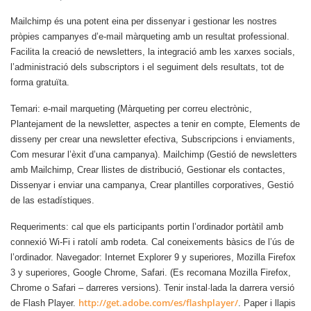
Mailchimp és una potent eina per dissenyar i gestionar les nostres
pròpies campanyes d’e-mail màrqueting amb un resultat professional.
Facilita la creació de newsletters, la integració amb les xarxes socials,
l’administració dels subscriptors i el seguiment dels resultats, tot de
forma gratuïta.
Temari
:
e-mail marqueting (
Màrqueting per correu electrònic,
Plantejament de la newsletter, aspectes a tenir en compte, Elements de
disseny per crear una newsletter efectiva, Subscripcions i enviaments,
Com mesurar l’èxit d’una campanya).
Mailchimp
(Gestió de newsletters
amb Mailchimp, Crear llistes de distribució, Gestionar els contactes,
Dissenyar i enviar una campanya, Crear plantilles corporatives, Gestió
de las estadístiques.
Requeriments
: cal que els participants portin l’ordinador portàtil amb
connexió Wi-Fi i ratolí amb rodeta. Cal coneixements bàsics de l’ús de
l’ordinador. Navegador: Internet Explorer 9 y superiores, Mozilla Firefox
3 y superiores, Google Chrome, Safari. (Es recomana Mozilla
Firefox,
Chrome o Safari – darreres versions). Tenir instal·lada la darrera versió
http://get.adobe.com/es/flashplayer/
de Flash Player.
. Paper i llapis