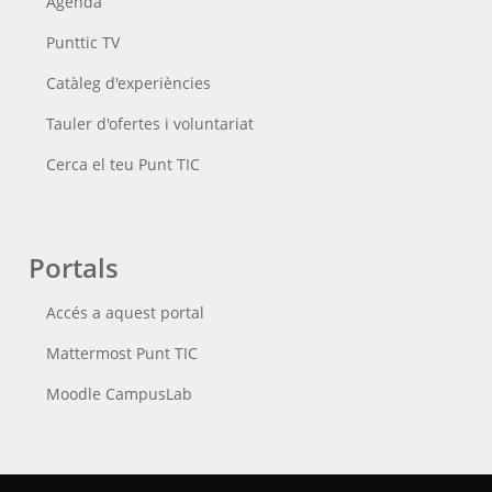
Agenda
Punttic TV
Catàleg d'experiències
Tauler d'ofertes i voluntariat
Cerca el teu Punt TIC
Portals
Accés a aquest portal
Mattermost Punt TIC
Moodle CampusLab