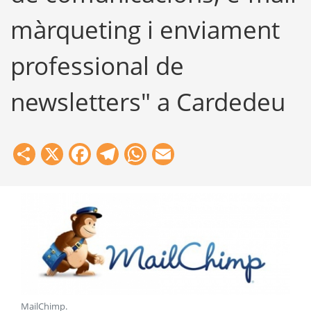
màrqueting i enviament
professional de
newsletters" a Cardedeu
Share
X
Facebook
Telegram
WhatsApp
Email
MailChimp
.