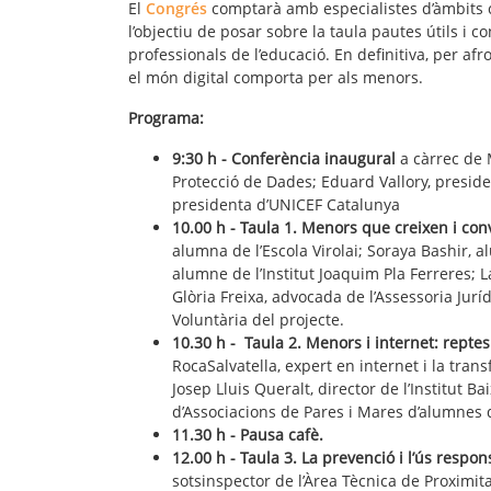
El
Congrés
comptarà amb especialistes d’àmbits co
l’objectiu de posar sobre la taula pautes útils i c
professionals de l’educació. En definitiva, per af
el món digital comporta per als menors.
Programa:
9:30 h - Conferència inaugural
a càrrec de 
Protecció de Dades; Eduard Vallory, presid
presidenta d’UNICEF Catalunya
10.00 h - Taula 1. Menors que creixen i co
alumna de l’Escola Virolai; Soraya Bashir, 
alumne de l’Institut Joaquim Pla Ferreres; L
Glòria Freixa, advocada de l’Assessoria Jurí
Voluntària del projecte.
10.30 h - Taula 2. Menors i internet: reptes
RocaSalvatella, expert en internet i la tran
Josep Lluis Queralt, director de l’Institut 
d’Associacions de Pares i Mares d’alumnes d’
11.30 h - Pausa cafè.
12.00 h - Taula 3. La prevenció i l’ús respon
sotsinspector de l’Àrea Tècnica de Proximi