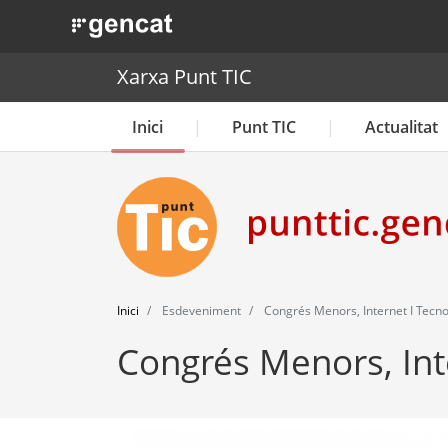
. Obre en una nova finestra.
Xarxa Punt TIC
Inici
Punt TIC
Actualitat
Inici
Esdeveniment
Congrés Menors, Internet I Tecno
Congrés Menors, Int