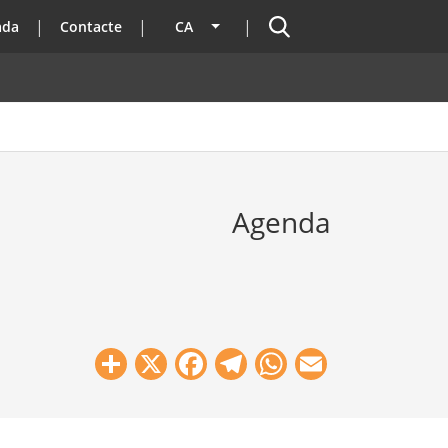
Cercador
ada
Contacte
CA
Llista les accions addicionals
Agenda
Share
X
Facebook
Telegram
WhatsApp
Email