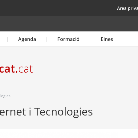
Vés
top
Àrea priv
al
contingut
Agenda
Formació
Eines
logies
ernet i Tecnologies