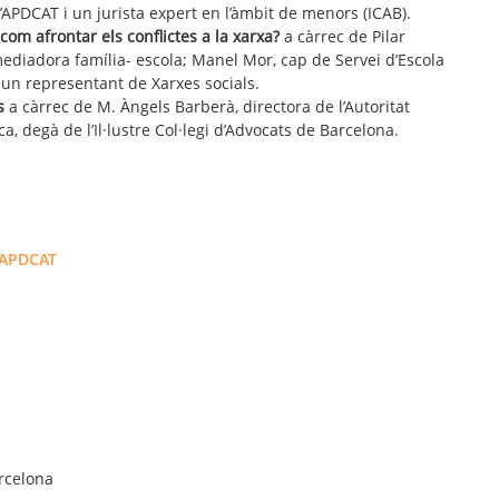
l’APDCAT i un jurista expert en l’àmbit de menors (ICAB).
com afrontar els conflictes a la xarxa?
a càrrec de Pilar
ediadora família- escola; Manel Mor, cap de Servei d’Escola
un representant de Xarxes socials.
ns
a càrrec de M. Àngels Barberà, directora de l’Autoritat
a, degà de l’Il·lustre Col·legi d’Advocats de Barcelona.
APDCAT
arcelona