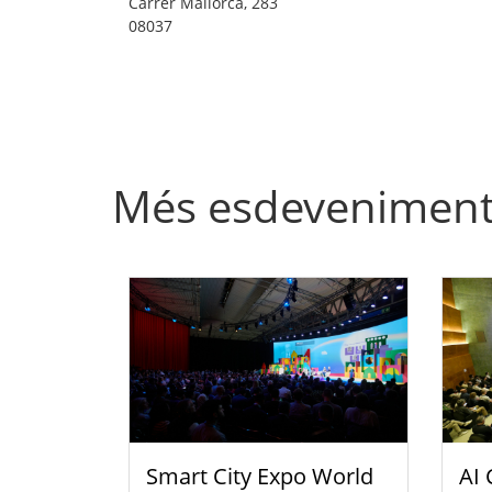
Carrer Mallorca, 283
08037
Més esdevenimen
Smart City Expo World
AI 