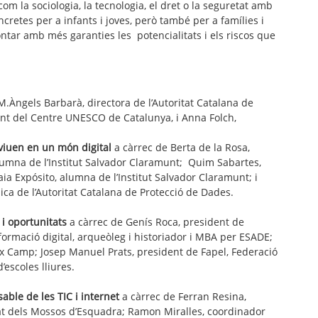
m la sociologia, la tecnologia, el dret o la seguretat amb
oncretes per a infants i joves, però també per a famílies i
rontar amb més garanties les potencialitats i els riscos que
M.Àngels Barbarà, directora de l’Autoritat Catalana de
ent del Centre UNESCO de Catalunya, i Anna Folch,
nviuen en un món digital
a càrrec de Berta de la Rosa,
alumna de l’Institut Salvador Claramunt; Quim Sabartes,
aia Expósito, alumna de l’Institut Salvador Claramunt; i
dica de l’Autoritat Catalana de Protecció de Dades.
 i oportunitats
a càrrec de Genís Roca, president de
sformació digital, arqueòleg i historiador i MBA per ESADE;
Baix Camp; Josep Manuel Prats, president de Fapel, Federació
escoles lliures.
sable de les TIC i internet
a càrrec de Ferran Resina,
tat dels Mossos d’Esquadra; Ramon Miralles, coordinador