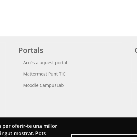
Portals
Accés a aquest portal
Mattermost Punt TIC
Moodle CampusLab
 per oferir-te una millor
ntingut mostrat. Pots