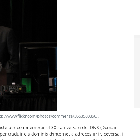
 http://www.flickr.com/photos/commensa/3553560356/
.
acte per commemorar el 30è aniversari del
DNS
(Domain
per traduir els
dominis d'Internet
a
adreces IP
i viceversa, i