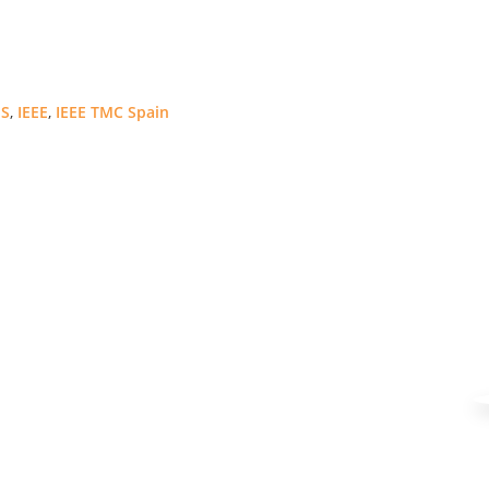
S
,
IEEE
,
IEEE TMC Spain