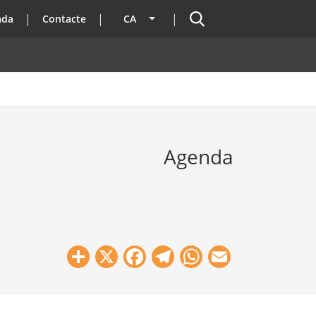
Cercador
ada
Contacte
CA
Llista les accions addicionals
Agenda
Share
X
Facebook
Telegram
WhatsApp
Email