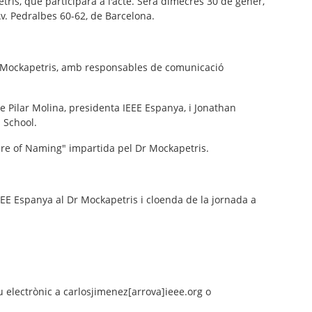
ris, que participarà a l'acte. Serà dimecres 30 de gener,
Av. Pedralbes 60-62, de Barcelona.
r Mockapetris, amb responsables de comunicació
de Pilar Molina, presidenta IEEE Espanya, i Jonathan
 School.
ure of Naming" impartida pel Dr Mockapetris.
EE Espanya al Dr Mockapetris i cloenda de la jornada a
u electrònic a carlosjimenez[arrova]ieee.org o