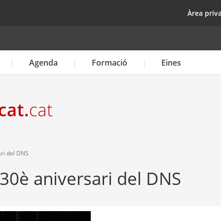
Vés
top
Àrea priv
al
contingut
Agenda
Formació
Eines
ri del DNS
0è aniversari del DNS