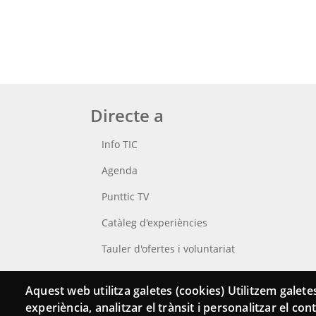
Directe a
Info TIC
Agenda
Punttic TV
Catàleg d'experiències
Tauler d'ofertes i voluntariat
Cerca el teu Punt TIC
Aquest web utilitza galetes (cookies) Utilitzem galetes
experiència, analitzar el trànsit i personalitzar el co