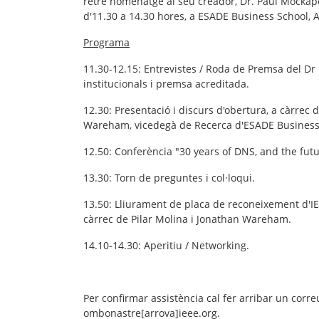
retre homenatge al seu creador, Dr. Paul Mockapet
d'11.30 a 14.30 hores, a
ESADE Business School
, 
Programa
11.30-12.15: Entrevistes / Roda de Premsa del D
institucionals i premsa acreditada.
12.30: Presentació i discurs d'obertura, a càrrec 
Wareham, vicedegà de Recerca d'ESADE Business
12.50: Conferència "30 years of DNS, and the fut
13.30: Torn de preguntes i col·loqui.
13.50: Lliurament de placa de reconeixement d'IE
càrrec de Pilar Molina i Jonathan Wareham.
14.10-14.30: Aperitiu / Networking.
Per confirmar assistència cal fer arribar un corre
ombonastre[arrova]ieee.org.