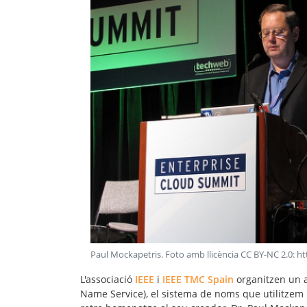
Paul Mockapetris. Foto amb llicència CC BY-NC 2.0:
L'associació
IEEE
i
IEEE TMC Spain
organitzen un 
Name Service), el sistema de noms que utilitzem 