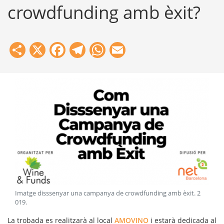
crowdfunding amb èxit?
Share
X
Facebook
Telegram
WhatsApp
Email
Imatge disssenyar una campanya de crowdfunding amb èxit
.
2
019
.
La trobada es realitzarà al local
AMOVINO
i estarà dedicada al