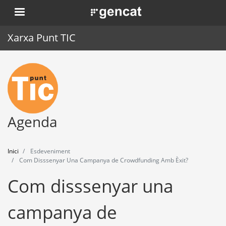
Vés
. Obre en una nova finestra.
al
contingut
Xarxa Punt TIC
Inici
Punt TIC
Actualitat
Agenda
Agenda
Inici
Esdeveniment
Formació
Com Disssenyar Una Campanya de Crowdfunding Amb Èxit?
Com disssenyar una
Eines
campanya de