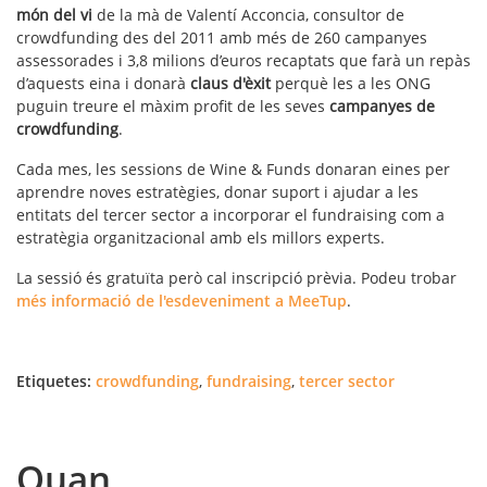
món del vi
de la mà de Valentí Acconcia, consultor de
crowdfunding des del 2011 amb més de 260 campanyes
assessorades i 3,8 milions d’euros recaptats que farà un repàs
d’aquests eina i donarà
claus d'èxit
perquè les a les ONG
puguin treure el màxim profit de les seves
campanyes de
crowdfunding
.
Cada mes, les sessions de Wine & Funds donaran eines per
aprendre noves estratègies, donar suport i ajudar a les
entitats del tercer sector a incorporar el fundraising com a
estratègia organitzacional amb els millors experts.
La sessió és gratuïta però cal inscripció prèvia. Podeu trobar
més informació de l'esdeveniment a MeeTup
.
Etiquetes:
crowdfunding
,
fundraising
,
tercer sector
Quan