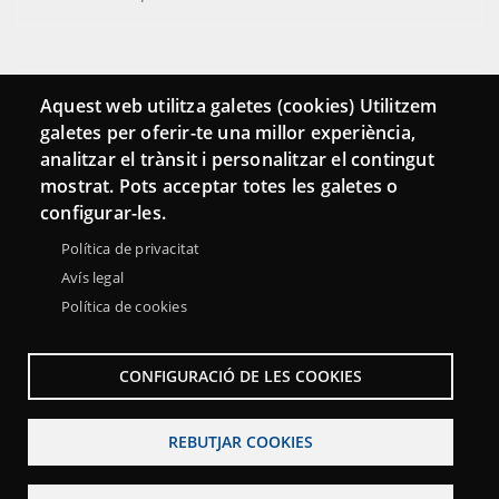
Connecta
Aquest web utilitza galetes (cookies) Utilitzem
galetes per oferir-te una millor experiència,
Bustia de contacte
analitzar el trànsit i personalitzar el contingut
Butlletins
mostrat. Pots acceptar totes les galetes o
configurar-les.
Política de privacitat
Avís legal
Política de cookies
CONFIGURACIÓ DE LES COOKIES
REBUTJAR COOKIES
Menu
Sobre la Xarxa Punttic
Avís legal
Accessibilitat