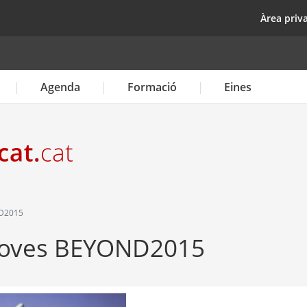
Vés
top
Àrea priv
al
contingut
Agenda
Formació
Eines
ND2015
 joves BEYOND2015