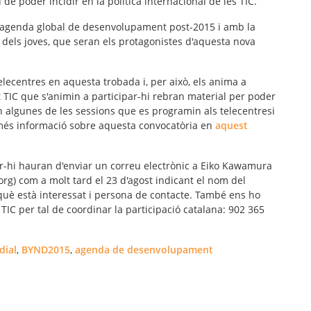
u de poder incidir en la
política internacional de les TIC
.
agenda global de desenvolupament post-2015
i amb la
 dels joves, que seran els protagonistes d'aquesta nova
elecentres en aquesta trobada i, per això, els anima a
t TIC que s'animin a participar-hi rebran material per poder
n algunes de les sessions que es programin als telecentresi
 més informació sobre aquesta convocatòria en
aquest
par-hi hauran d'enviar un correu electrònic a Eiko Kawamura
rg) com a molt tard el 23 d'agost indicant el nom del
en què està interessat i persona de contacte. També ens ho
TIC per tal de coordinar la participació catalana: 902 365
dial
,
BYND2015
,
agenda de desenvolupament