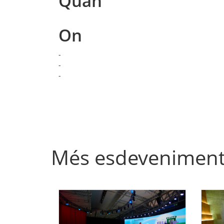
Quan
On
-
-
-
Més esdevenimen