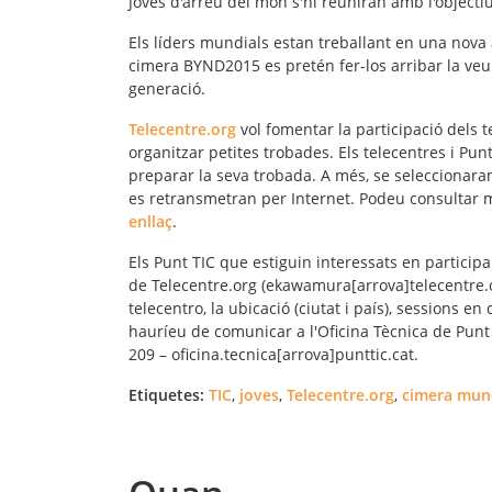
Joves d'arreu del món s'hi reuniran amb l'objecti
Els líders mundials estan treballant en una nova
cimera BYND2015 es pretén fer-los arribar la veu
generació.
Telecentre.org
vol fomentar la participació dels t
organitzar petites trobades. Els telecentres i Pun
preparar la seva trobada. A més, se seleccionara
es retransmetran per Internet. Podeu consultar
enllaç
.
Els Punt TIC que estiguin interessats en partici
de Telecentre.org (ekawamura[arrova]telecentre.o
telecentro, la ubicació (ciutat i país), sessions 
hauríeu de comunicar a l'Oficina Tècnica de Punt 
209 – oficina.tecnica[arrova]punttic.cat.
Etiquetes:
TIC
,
joves
,
Telecentre.org
,
cimera mun