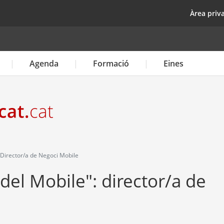
Vés
top
Àrea priv
al
contingut
Agenda
Formació
Eines
 Director/a de Negoci Mobile
 del Mobile": director/a de