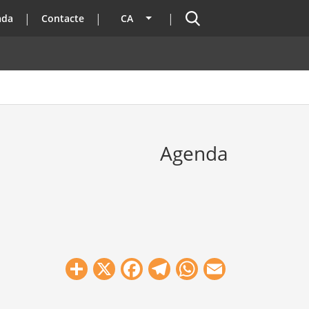
Cercador
ada
Contacte
CA
Llista les accions addicionals
Agenda
Share
X
Facebook
Telegram
WhatsApp
Email