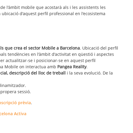
de l'àmbit mobile que acostarà als i les assistents les
a ubicació d'aquest perfil professional en l'ecosistema
ls que crea el sector Mobile a Barcelona
. Ubicació del perfil
als tendències en l'àmbit d'activitat en qüestió i aspectes
er actualitzar-se i posicionar-se en aquest perfil
ema Mobile on interactua amb
Pangea Reality
.
ial, descripció del lloc de treball
i la seva evolució. De la
dinamitzador.
 propera sessió.
nscripció prèvia
.
celona Activa