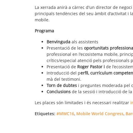
La xerrada anirà a càrrec d'un director de negoci 
principals tendències del seu àmbit d'activitat i l
mobile.
Programa
Benvinguda
als assistents
Presentació de les
oportunitats professiona
professional en l'ecosistema mobile, princip
crítics/especial atenció pels professionals p
Presentació de
Roger Pastor i
de l'ecosist
Introducció del p
erfil, currículum competenc
mà del testimoni.
Torn de dubtes
i preguntes moderada pel 
Conclusions
de la sessió i introducció de la
Les places són limitades i és necessari realitzar
i
Etiquetes:
#MWC16
,
Mobile World Congress
,
Bar