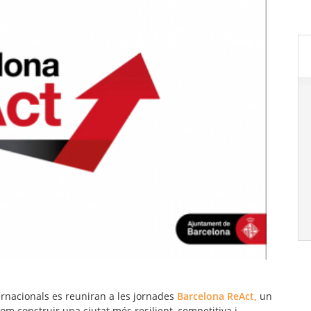
ernacionals es reuniran a les jornades
Barcelona ReAct,
un
 construir una ciutat més resilient, competitiva i