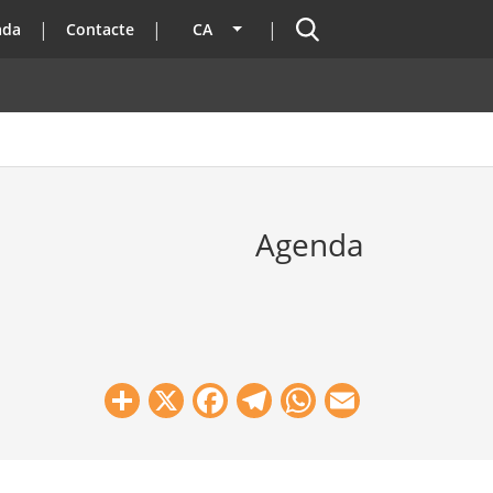
Cercador
ada
Contacte
CA
Llista les accions addicionals
Agenda
Share
X
Facebook
Telegram
WhatsApp
Email