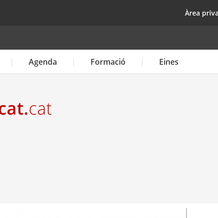
Vés
top
Àrea priv
al
contingut
Agenda
Formació
Eines