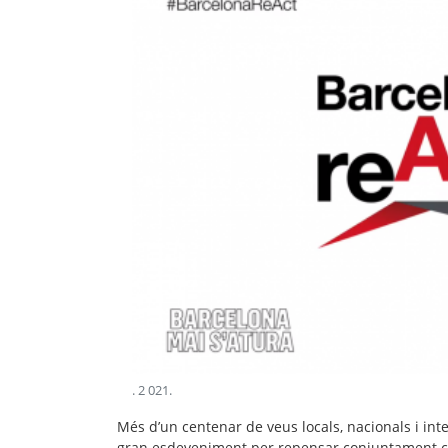
.
2 021
.
Més d’un centenar de veus locals, nacionals i int
gran esdeveniment per repensar conjuntament com