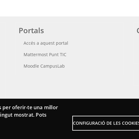
Portals
Accés a aquest portal
Mattermost Punt TIC
Moodle CampusLab
 per oferir-te una millor
ntingut mostrat. Pots
CONFIGURACIÓ DE LES COOKIE
Menu
Sobre la Xarxa Punttic
Aví