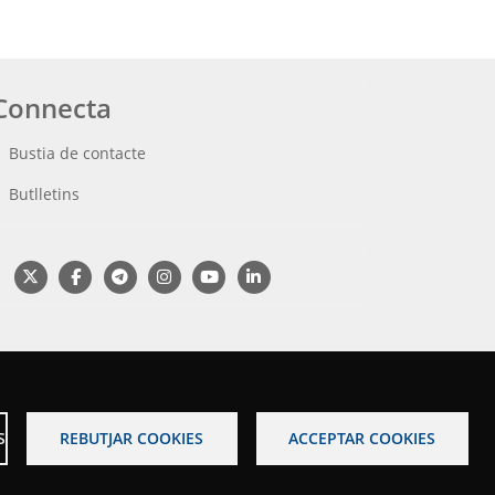
Connecta
Bustia de contacte
Butlletins
S
REBUTJAR COOKIES
ACCEPTAR COOKIES
s legal
Accessibilitat
Mapa web