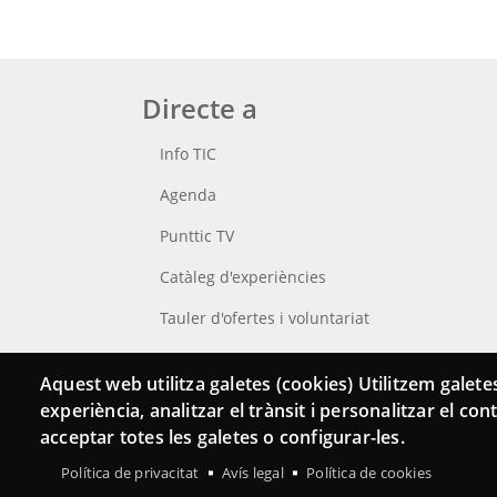
Directe a
Info TIC
Agenda
Punttic TV
Catàleg d'experiències
Tauler d'ofertes i voluntariat
Cerca el teu Punt TIC
Aquest web utilitza galetes (cookies) Utilitzem galetes
experiència, analitzar el trànsit i personalitzar el co
acceptar totes les galetes o configurar-les.
Política de privacitat
Avís legal
Política de cookies