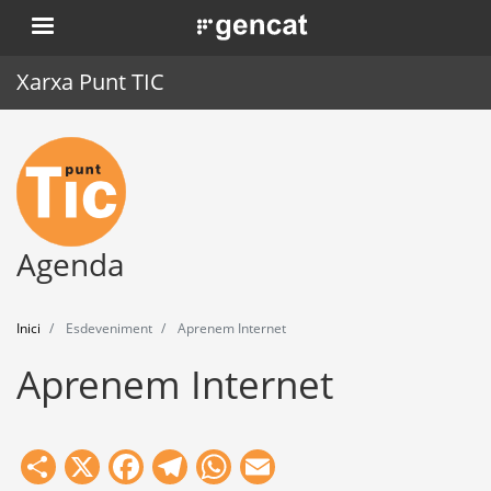
Vés
. Obre en una nova finestra.
al
contingut
Xarxa Punt TIC
Inici
Punt TIC
Actualitat
Agenda
Agenda
Inici
Esdeveniment
Aprenem Internet
Formació
Aprenem Internet
Eines
Share
X
Facebook
Telegram
WhatsApp
Email