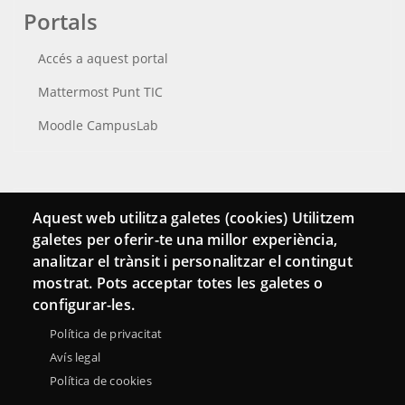
Portals
Accés a aquest portal
Mattermost Punt TIC
Moodle CampusLab
Connecta
Aquest web utilitza galetes (cookies) Utilitzem
galetes per oferir-te una millor experiència,
Bustia de contacte
analitzar el trànsit i personalitzar el contingut
Butlletins
mostrat. Pots acceptar totes les galetes o
configurar-les.
Política de privacitat
Avís legal
Política de cookies