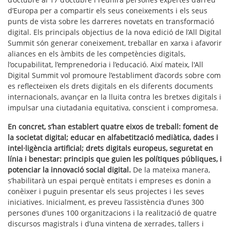
d’Europa per a compartir els seus coneixements i els seus
punts de vista sobre les darreres novetats en transformació
digital. Els principals objectius de la nova edició de l’All Digital
Summit són generar coneixement, treballar en xarxa i afavorir
aliances en els àmbits de les competències digitals,
l’ocupabilitat, l’emprenedoria i l’educació. Així mateix, l'All
Digital Summit vol promoure l’establiment d’acords sobre com
es reflecteixen els drets digitals en els diferents documents
internacionals, avançar en la lluita contra les bretxes digitals i
impulsar una ciutadania equitativa, conscient i compromesa.
En concret, s’han establert quatre eixos de treball: foment de
la societat digital; educar en alfabetització mediàtica, dades i
intel·ligència artificial; drets digitals europeus, seguretat en
línia i benestar: principis que guien les polítiques públiques, i
potenciar la innovació social digital.
De la mateixa manera,
s’habilitarà un espai perquè entitats i empreses es donin a
conèixer i puguin presentar els seus projectes i les seves
iniciatives. Inicialment, es preveu l’assistència d’unes 300
persones d’unes 100 organitzacions i la realització de quatre
discursos magistrals i d’una vintena de xerrades, tallers i