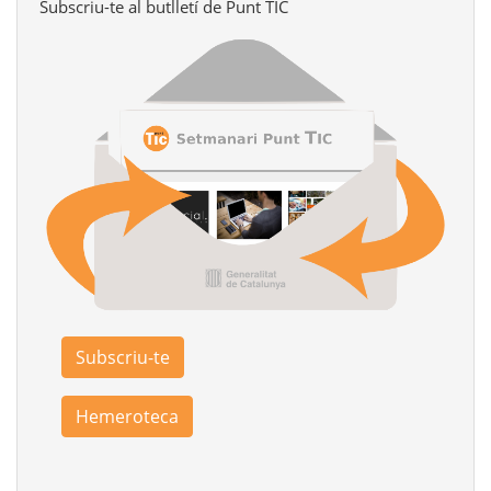
Subscriu-te al butlletí de Punt TIC
Subscriu-te
Hemeroteca