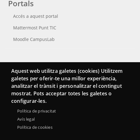
Portals
Accés a aquest portal
Mattermost Punt TIC
Moodle CampusLab
Connecta
Aquest web utilitza galetes (cookies) Utilitzem
galetes per oferir-te una millor experiència,
Bustia de contacte
analitzar el trànsit i personalitzar el contingut
Butlletins
mostrat. Pots acceptar totes les galetes o
configurar-les.
Política de privacitat
Avís legal
Política de cookies