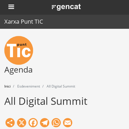
Vés
. Obre en una nova finestra.
al
contingut
Xarxa Punt TIC
Inici
Punt TIC
Actualitat
Agenda
Agenda
Inici
Esdeveniment
All Digital Summit
Formació
All Digital Summit
Eines
Share
X
Facebook
Telegram
WhatsApp
Email