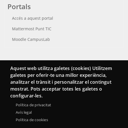
Portals
Accés a aquest portal
Mattermost Punt TIC
Moodle CampusLab
Connecta
Aquest web utilitza galetes (cookies) Utilitzem
galetes per oferir-te una millor experiència,
Bustia de contacte
analitzar el trànsit i personalitzar el contingut
Butlletins
mostrat. Pots acceptar totes les galetes o
configurar-les.
Política de privacitat
Avís legal
Política de cookies