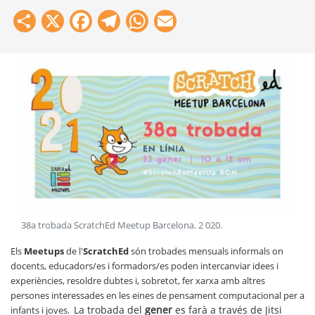
Share
X
Facebook
Telegram
WhatsApp
Email
38a trobada ScratchEd Meetup Barcelona
.
2 020
.
Els
Meetups
de l'
ScratchEd
són trobades mensuals informals on
docents, educadors/es i formadors/es poden intercanviar idees i
experiències, resoldre dubtes i, sobretot, fer xarxa amb altres
persones interessades en les eines de pensament computacional per a
La trobada del
gener
es farà a través de Jitsi
infants i joves.