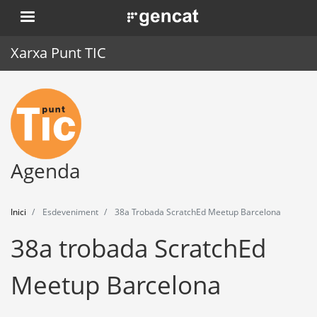
Vés
. Obre en una nova finestra.
al
contingut
Xarxa Punt TIC
Inici
Punt TIC
Actualitat
Agenda
Agenda
Inici
Esdeveniment
38a Trobada ScratchEd Meetup Barcelona
Formació
38a trobada ScratchEd
Eines
Meetup Barcelona