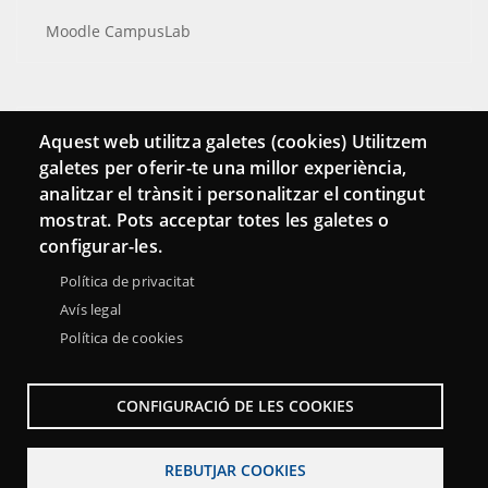
Moodle CampusLab
Connecta
Aquest web utilitza galetes (cookies) Utilitzem
galetes per oferir-te una millor experiència,
Bustia de contacte
analitzar el trànsit i personalitzar el contingut
Butlletins
mostrat. Pots acceptar totes les galetes o
configurar-les.
Política de privacitat
Avís legal
Política de cookies
CONFIGURACIÓ DE LES COOKIES
REBUTJAR COOKIES