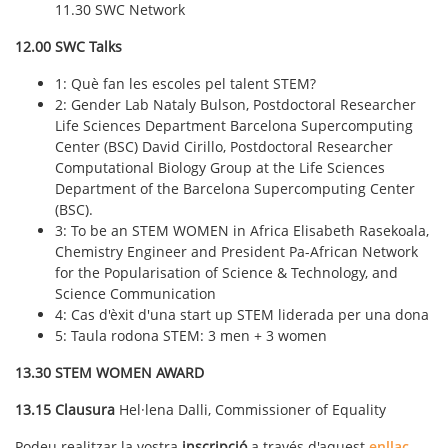
11.30 SWC Network
12.00 SWC Talks
1: Què fan les escoles pel talent STEM? ​​
2: Gender Lab Nataly Bulson, Postdoctoral Researcher
Life Sciences Department Barcelona Supercomputing
Center (BSC) David Cirillo, Postdoctoral Researcher
Computational Biology Group at the Life Sciences
Department of the Barcelona Supercomputing Center
(BSC).
3: To be an STEM WOMEN in Africa Elisabeth Rasekoala,
Chemistry Engineer and President Pa-African Network
for the Popularisation of Science & Technology, and
Science Communication
4: Cas d'èxit d'una start up STEM liderada per una dona​
5: Taula rodona STEM: 3 men + 3 women
13.30 STEM WOMEN AWARD
13.15 Clausura
Hel·lena Dalli, Commissioner of Equality
Podeu realitzar la vostra
inscripció
a través d'aquest
enllaç
.