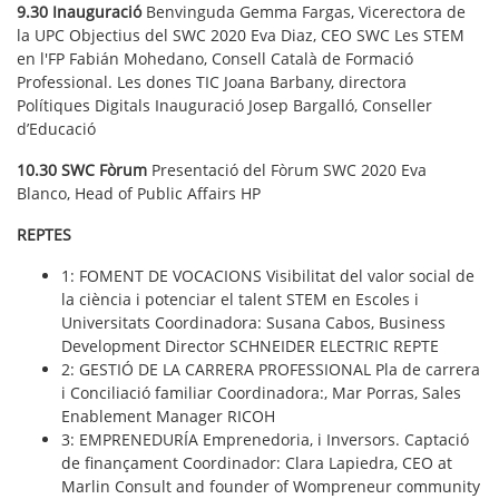
9.30 Inauguració
Benvinguda Gemma Fargas, Vicerectora de
la UPC​ Objectius del SWC 2020 Eva Diaz, CEO SWC​ Les STEM
en l'FP Fabián Mohedano, Consell Català de Formació
Professional. Les dones TIC Joana Barbany, directora
Polítiques Digitals Inauguració Josep Bargalló, Conseller
d’Educació
10.30 SWC Fòrum
Presentació del Fòrum SWC 2020 Eva
Blanco, Head of Public Affairs HP
REPTES
1: FOMENT DE VOCACIONS​ Visibilitat del valor social de
la ciència​ i potenciar el talent STEM en Escoles i
Universitats Coordinadora: Susana Cabos, Business
Development Director SCHNEIDER ELECTRIC REPTE
2: GESTIÓ DE LA CARRERA PROFESSIONAL​ Pla de carrera​
i Conciliació familiar Coordinadora:, Mar Porras, Sales
Enablement Manager RICOH ​
3: EMPRENEDURÍA Emprenedoria​, i Inversors. Captació
de finançament Coordinador: Clara Lapiedra, CEO at
Marlin Consult and founder of Wompreneur community