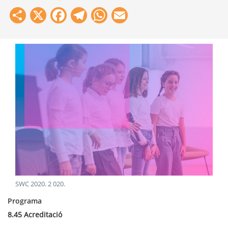
Share
X
Facebook
Telegram
WhatsApp
Email
SWC 2020
.
2 020
.
Programa
8.45 Acreditació