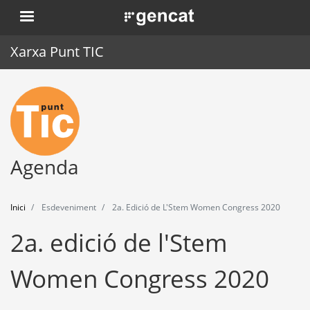
Vés
. Obre en una nova finestra.
al
contingut
Xarxa Punt TIC
Inici
Punt TIC
Actualitat
Agenda
Agenda
Inici
Esdeveniment
2a. Edició de L'Stem Women Congress 2020
Formació
2a. edició de l'Stem
Eines
Women Congress 2020