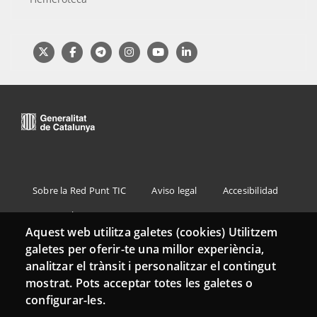
Menu
Sobre la Red Punt TIC
Aviso legal
Accesibilidad
Footer
Mapa web
Aquest web utilitza galetes (cookies) Utilitzem
galetes per oferir-te una millor experiència,
analitzar el trànsit i personalitzar el contingut
mostrat. Pots acceptar totes les galetes o
configurar-les.