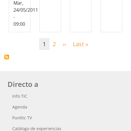
Mar,
24/05/2011
-
09:00
Paginación
1
2
››
Siguiente
Last »
Última
página
página
Directo a
Info TIC
Agenda
Punttic TV
Catálogo de experiencias