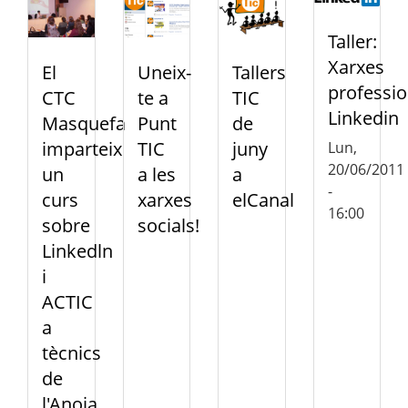
Taller:
Xarxes
El
Uneix-
Tallers
professio
CTC
te a
TIC
Linkedin
Masquefa
Punt
de
imparteix
TIC
juny
Lun,
20/06/2011
un
a les
a
-
curs
xarxes
elCanal
16:00
sobre
socials!
Linkedln
i
ACTIC
a
tècnics
de
l'Anoia