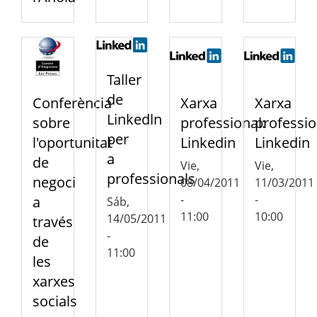
Taller
de
Conferència
Xarxa
Xarxa
Linkedln
sobre
professional:
professio
per
l'oportunitat
Linkedin
Linkedin
a
de
Vie,
Vie,
professionals
negoci
08/04/2011
11/03/2011
-
-
a
Sáb,
11:00
10:00
14/05/2011
través
-
de
11:00
les
xarxes
socials