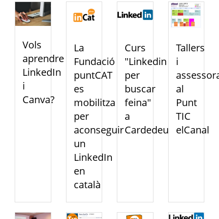
Vols
La
Curs
Tallers
aprendre
Fundació
"Linkedin
i
LinkedIn
puntCAT
per
assessor
i
es
buscar
al
Canva?
mobilitza
feina"
Punt
per
a
TIC
aconseguir
Cardedeu
elCanal
un
LinkedIn
en
català