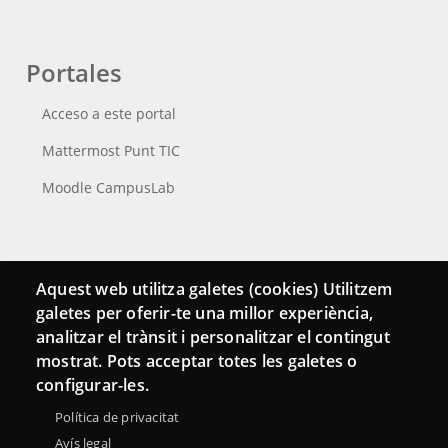
Portales
Acceso a este portal
Mattermost Punt TIC
Moodle CampusLab
Conecta
Aquest web utilitza galetes (cookies) Utilitzem
galetes per oferir-te una millor experiència,
Contacto
analitzar el trànsit i personalitzar el contingut
Hemeroteca
mostrat. Pots acceptar totes les galetes o
configurar-les.
Política de privacitat
Avís legal