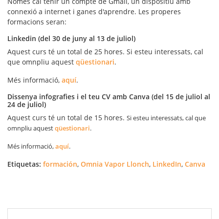
Només cal tenir un compte de Gmail, un dispositiu amb
connexió a internet i ganes d'aprendre. Les properes
formacions seran:
Linkedin (del 30 de juny al 13 de juliol)
Aquest curs té un total de 25 hores. Si esteu interessats, cal
que omnpliu aquest
qüestionari
.
Més informació,
aquí
.
Dissenya infografies i el teu CV amb Canva (del 15 de juliol al
24 de juliol)
Aquest curs té un total de 15 hores.
Si esteu interessats, cal que
omnpliu aquest
qüestionari
.
Més informació,
aquí
.
Etiquetas:
formación
,
Omnia Vapor Llonch
,
LinkedIn
,
Canva