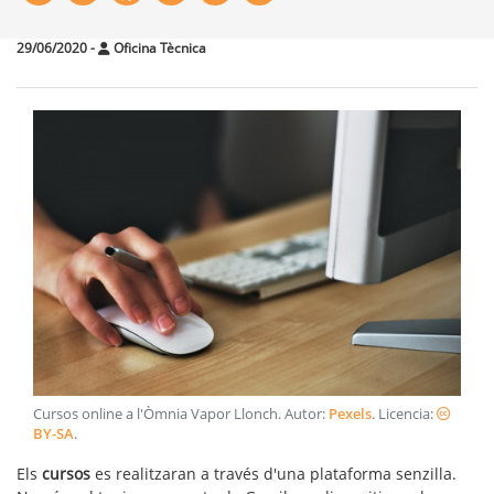
29/06/2020
-
Oficina Tècnica
Cursos online a l'Òmnia Vapor Llonch
. Autor:
Pexels
. Licencia:
BY-SA
.
Els
cursos
es realitzaran a través d'una plataforma senzilla.