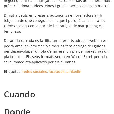
negoci que hi ha mitjançant les xarxes socials de manera molt
pràctica i donant idees, eines i guions per posar-ho en marxa.
Dirigit a petits empresaris, autònoms i emprenedors amb
l’objectiu de que coneguin com, què i perquè cal estar a les
xarxes socials com a part de l'estratègia de màrqueting de
l’empresa.
Durant la xerrada es facilitaran diferents adreces web on es
podrà ampliar informació a més, es farà entrega del guions
per desenvolupar un pla d’empresa, un pla de marketing i un
pla financer. Els seus formats seran en Word i Excel, per a la
seva immediata aplicació per als alumnes.
Etiquetas:
redes sociales
,
facebook
,
LinkedIn
Cuando
Donde