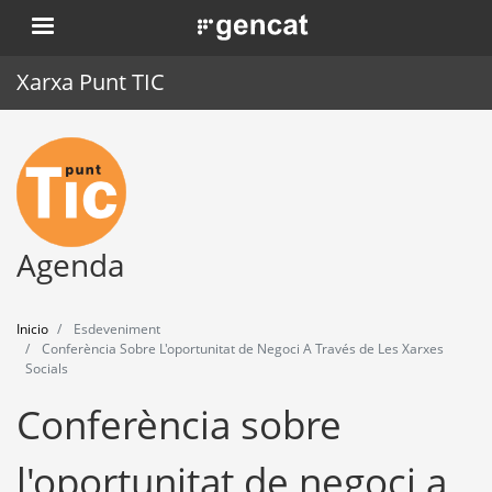
Pasar
. Obre en una nova finestra.
al
contenido
Xarxa Punt TIC
principal
Inicio
Punt TIC
Actualidad
Agenda
Agenda
Inicio
Esdeveniment
Formación
Conferència Sobre L'oportunitat de Negoci A Través de Les Xarxes
Socials
Herramientas
Conferència sobre
l'oportunitat de negoci a