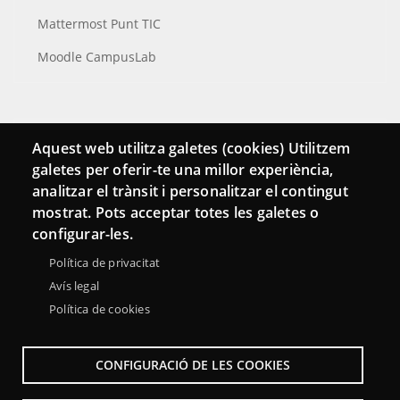
Mattermost Punt TIC
Moodle CampusLab
Conecta
Aquest web utilitza galetes (cookies) Utilitzem
galetes per oferir-te una millor experiència,
Contacto
analitzar el trànsit i personalitzar el contingut
Hemeroteca
mostrat. Pots acceptar totes les galetes o
configurar-les.
Política de privacitat
Avís legal
Política de cookies
CONFIGURACIÓ DE LES COOKIES