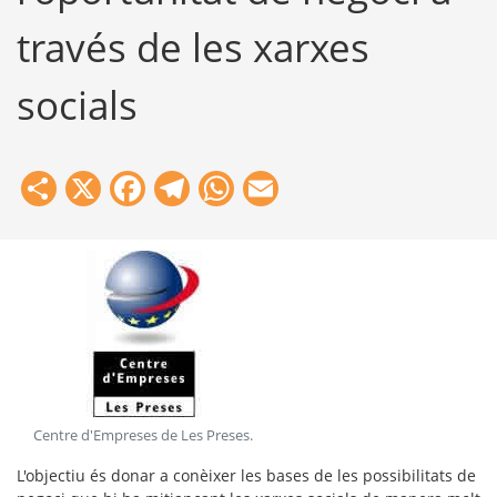
través de les xarxes
socials
Share
X
Facebook
Telegram
WhatsApp
Email
Centre d'Empreses de Les Preses
.
L'objectiu és donar a conèixer les bases de les possibilitats de