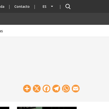
Buscador
ada
Contacto
ES
Lista adicional de acciones
as
Share
X
Facebook
Telegram
WhatsApp
Email