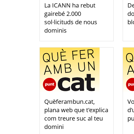
La ICANN ha rebut
De
gairebé 2.000
do
sol·licituds de nous
bl
dominis
Quèferambun.cat,
Vo
plana web que t'explica
d'
com treure suc al teu
pu
domini