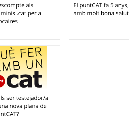
scompte als
El puntCAT fa 5 anys,
minis .cat per a
amb molt bona salut
ocaires
ls ser testejador/a
una nova plana de
ntCAT?