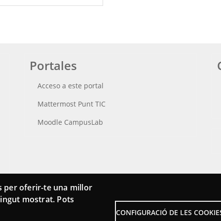
Portales
Acceso a este portal
Mattermost Punt TIC
Moodle CampusLab
 per oferir-te una millor
ntingut mostrat. Pots
CONFIGURACIÓ DE LES COOKIE