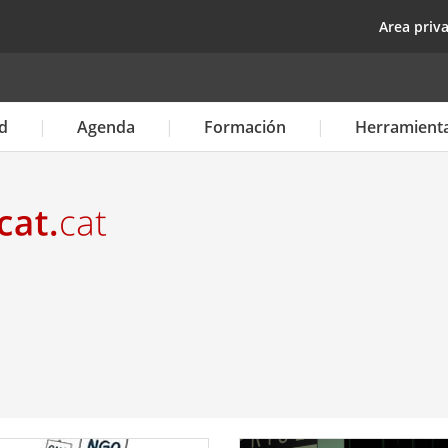
Pasar
top
Area priv
al
contenido
principal
d
Agenda
Formación
Herramient