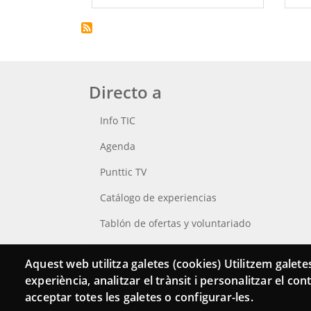
Directo a
Info TIC
Agenda
Punttic TV
Catálogo de experiencias
Tablón de ofertas y voluntariado
Busca tu Punt TIC
Aquest web utilitza galetes (cookies) Utilitzem galetes
experiència, analitzar el trànsit i personalitzar el co
acceptar totes les galetes o configurar-les.