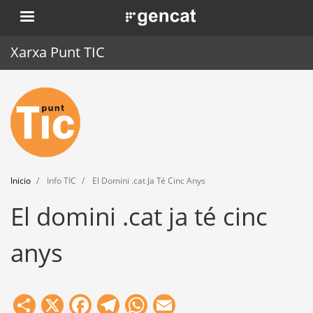
Pasar
. Obre en una nova finestra.
al
contenido
Xarxa Punt TIC
principal
Inicio
Punt TIC
Actualidad
Inicio
Info TIC
El Domini .cat Ja Té Cinc Anys
Agenda
El domini .cat ja té cinc
Formación
anys
Herramientas
Share
X
Facebook
Telegram
WhatsApp
Email