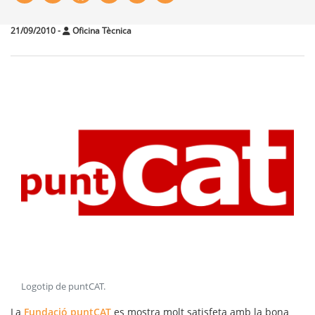
21/09/2010
-
Oficina Tècnica
Logotip de puntCAT
.
La
Fundació puntCAT
es mostra molt satisfeta amb la bona