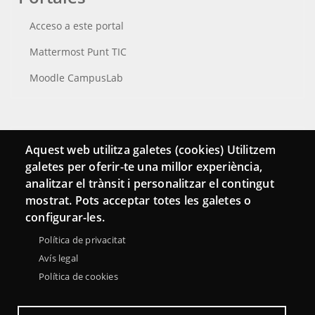
Acceso a este portal
Mattermost Punt TIC
Moodle CampusLab
Conecta
Aquest web utilitza galetes (cookies) Utilitzem
galetes per oferir-te una millor experiència,
Contacto
analitzar el trànsit i personalitzar el contingut
Hemeroteca
mostrat. Pots acceptar totes les galetes o
configurar-les.
Política de privacitat
Avís legal
Política de cookies