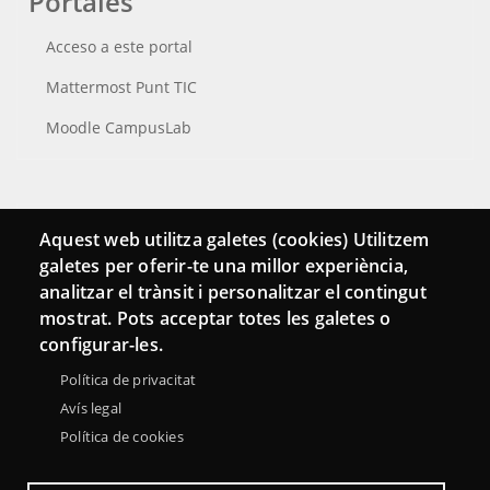
Portales
Acceso a este portal
Mattermost Punt TIC
Moodle CampusLab
Conecta
Aquest web utilitza galetes (cookies) Utilitzem
galetes per oferir-te una millor experiència,
Contacto
analitzar el trànsit i personalitzar el contingut
Hemeroteca
mostrat. Pots acceptar totes les galetes o
configurar-les.
Política de privacitat
Avís legal
Política de cookies