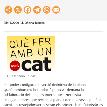
Share
X
Facebook
Telegram
WhatsApp
Email
25/11/2009
-
Oficina Tècnica
Què fer amb un .cat?
.
Per poder configurar la versió definitiva de la plana
Quèferambun.cat la Fundació puntCAT demana la
col·laboració dels i de les internautes. Necessita
testejadors/ores que revisin la plana i donin la seva opinió. A
canvi, els testejadors/ores seran els primers beneficiaris/àries