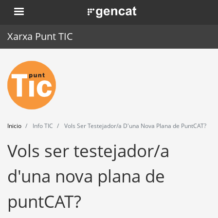
Pasar
. Obre en una nova finestra.
al
contenido
Xarxa Punt TIC
principal
Inicio
Punt TIC
Actualidad
Inicio
Info TIC
Vols Ser Testejador/a D'una Nova Plana de PuntCAT?
Agenda
Vols ser testejador/a
Formación
d'una nova plana de
Herramientas
puntCAT?