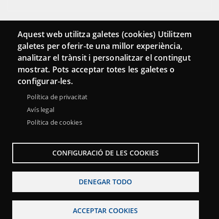
Aquest web utilitza galetes (cookies) Utilitzem
galetes per oferir-te una millor experiència,
analitzar el trànsit i personalitzar el contingut
mostrat. Pots acceptar totes les galetes o
configurar-les.
Política de privacitat
Avís legal
Política de cookies
Menu
Sobre la Red Punt TIC
Aviso legal
Accesibilidad
Footer
Mapa web
CONFIGURACIÓ DE LES COOKIES
DENEGAR TODO
ACCEPTAR COOKIES