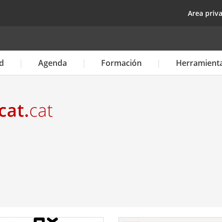
Pasar
top
Area priv
al
contenido
principal
d
Agenda
Formación
Herramient