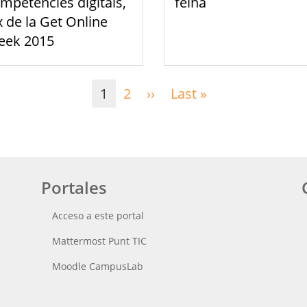
mpetències digitals,
feina
x de la Get Online
ek 2015
1
2
››
Siguiente
Last »
Última
página
página
Portales
Acceso a este portal
Mattermost Punt TIC
Moodle CampusLab