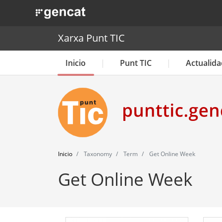
. Obre en una nova finestra.
Xarxa Punt TIC
Inicio
Punt TIC
Actualida
Inicio
Taxonomy
Term
Get Online Week
Get Online Week