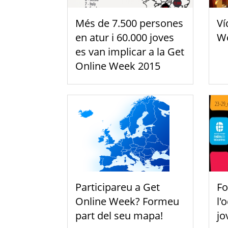
Més de 7.500 persones
Ví
en atur i 60.000 joves
We
es van implicar a la Get
Online Week 2015
Participareu a Get
Fo
Online Week? Formeu
l'
part del seu mapa!
jo