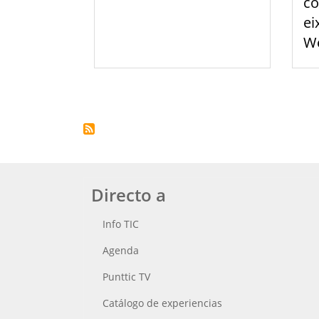
co
ei
We
Paginación
Directo a
Info TIC
Agenda
Punttic TV
Catálogo de experiencias