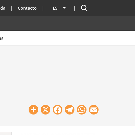
Buscador
ada
Contacto
ES
Lista adicional de acciones
as
Share
X
Facebook
Telegram
WhatsApp
Email