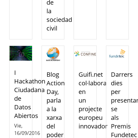
de
la
sociedad
civil
I
Blog
Guifi.net
Darrers
Hackathon
Action
col·labora
dies
Ciudadana
Day,
en
per
de
parla
un
presentar
Datos
a la
projecte
se
Abiertos
xarxa
europeu
als
del
innovador
Premis
Vie,
16/09/2016
poder
Fundetec