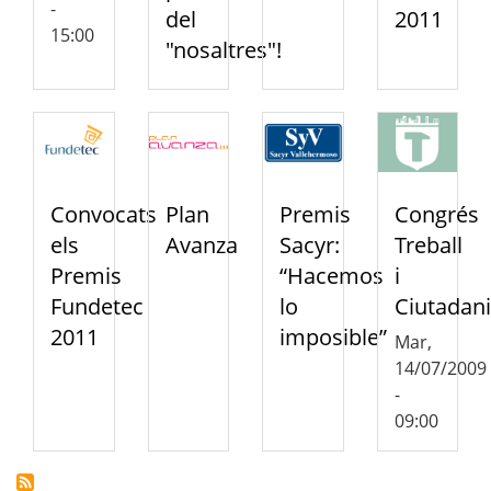
-
del
2011
15:00
"nosaltres"!
Convocats
Plan
Premis
Congrés
els
Avanza
Sacyr:
Treball
Premis
“Hacemos
i
Fundetec
lo
Ciutadan
2011
imposible”
Mar,
14/07/2009
-
09:00