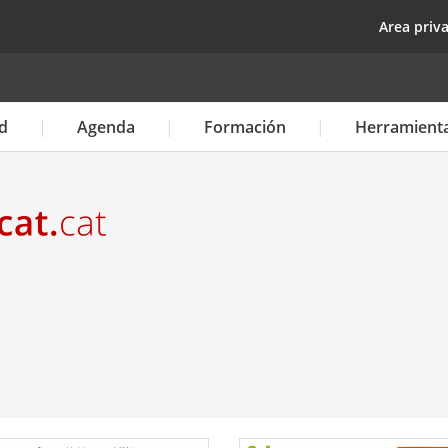
Pasar
top
Area priv
al
contenido
principal
d
Agenda
Formación
Herramient