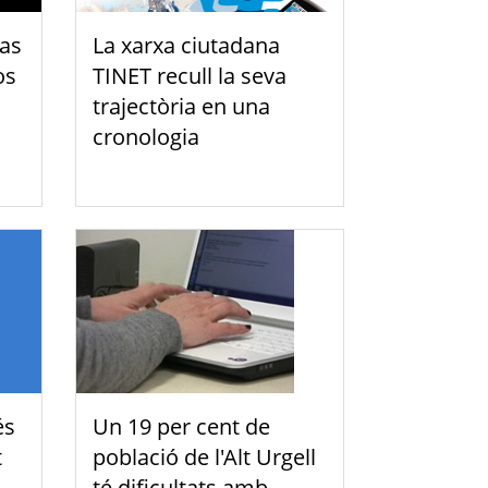
das
La xarxa ciutadana
os
TINET recull la seva
trajectòria en una
cronologia
és
Un 19 per cent de
t
població de l'Alt Urgell
té dificultats amb