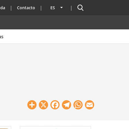
Buscador
ada
Contacto
ES
Lista adicional de acciones
as
Share
X
Facebook
Telegram
WhatsApp
Email