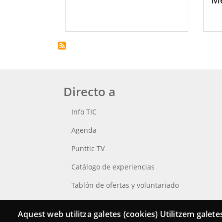
Directo a
Info TIC
Agenda
Punttic TV
Catálogo de experiencias
Tablón de ofertas y voluntariado
Busca tu Punt TIC
Aquest web utilitza galetes (cookies) Utilitzem galetes