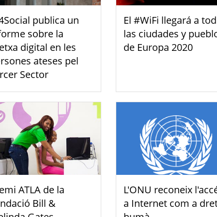
Social publica un
El #WiFi llegará a to
forme sobre la
las ciudades y puebl
etxa digital en les
de Europa 2020
rsones ateses pel
rcer Sector
emi ATLA de la
L'ONU reconeix l'acc
ndació Bill &
a Internet com a dre
linda Gates
humà