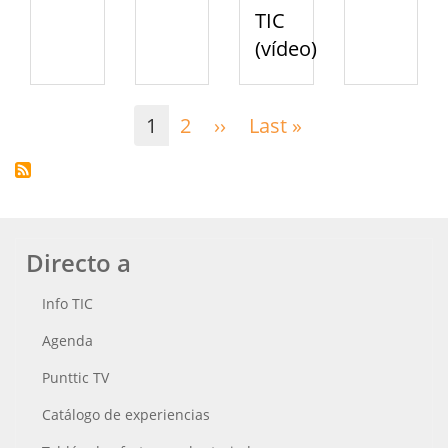
TIC
(vídeo)
Paginación
1
2
››
Siguiente
Last »
Última
página
página
Directo a
Info TIC
Agenda
Punttic TV
Catálogo de experiencias