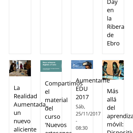
Day
en
la
Ribera
de
Ebro
Aumentame
Compartimos
La
EDU
Más
el
Realidad
2017
allá
material
Aumentada,
Sáb,
del
del
un
25/11/2017
aprendiza
curso
nuevo
-
móvil:
'Nuevos
08:30
aliciente
Dispositi