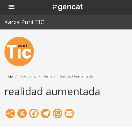
Pasar
. Obre en una nova finestra.
al
contenido
Xarxa Punt TIC
principal
Inicio
Punt TIC
Actualidad
Inicio
Taxonomy
Term
Realidad Aumentada
Agenda
realidad aumentada
Formación
Herramientas
Share
X
Facebook
Telegram
WhatsApp
Email