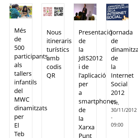
Més
Nous
Presentació
Jornada
de
itineraris
de
de
500
turístics
la
dinamitza
participants
amb
JdIS2012
de
als
codis
i de
la
tallers
QR
l'aplicació
Internet
infantils
per
Social
del
a
2012
MWC
smartphones
Vie,
dinamitzats
de
30/11/2012
per
-
la
El
09:00
Xarxa
Teb
Punt