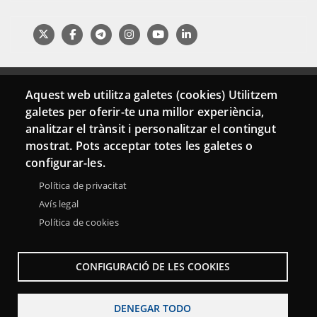
Aquest web utilitza galetes (cookies) Utilitzem
galetes per oferir-te una millor experiència,
analitzar el trànsit i personalitzar el contingut
mostrat. Pots acceptar totes les galetes o
configurar-les.
Menu
Sobre la Red Punt TIC
Aviso legal
Accesibilidad
Footer
Política de privacitat
Mapa web
Avís legal
Política de cookies
CONFIGURACIÓ DE LES COOKIES
DENEGAR TODO