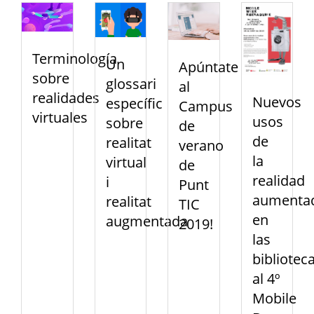
Terminología
Un
Apúntate
sobre
glossari
al
realidades
Nuevos
específic
Campus
virtuales
usos
sobre
de
de
realitat
verano
la
virtual
de
realidad
i
Punt
aumenta
realitat
TIC
en
augmentada
2019!
las
bibliotec
al 4º
Mobile