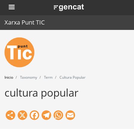
Pasar
. Obre en una nova finestra.
al
contenido
Xarxa Punt TIC
principal
Inicio
Punt TIC
Actualidad
Inicio
Taxonomy
Term
Cultura Popular
Agenda
cultura popular
Formación
Herramientas
Share
X
Facebook
Telegram
WhatsApp
Email