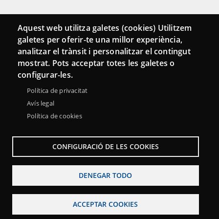
Conecta
Aquest web utilitza galetes (cookies) Utilitzem
galetes per oferir-te una millor experiència,
Contacto
analitzar el trànsit i personalitzar el contingut
Hemeroteca
mostrat. Pots acceptar totes les galetes o
configurar-les.
Política de privacitat
Avís legal
Política de cookies
CONFIGURACIÓ DE LES COOKIES
DENEGAR TODO
Menu
Sobre la Red Punt TIC
Aviso legal
Accesibilidad
Footer
ACCEPTAR COOKIES
Mapa web