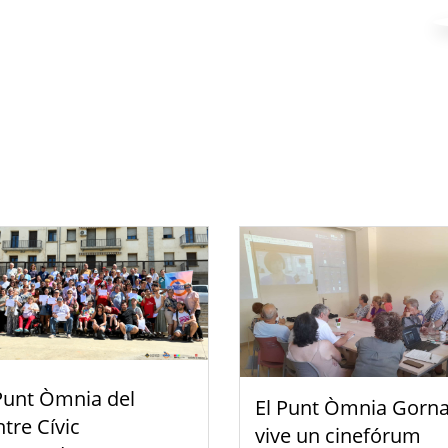
Punt Òmnia del
El Punt Òmnia Gorna
tre Cívic
vive un cinefórum