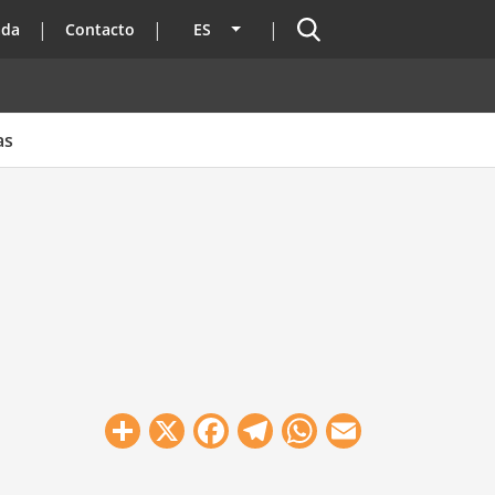
Buscador
ada
Contacto
ES
Lista adicional de acciones
as
Share
X
Facebook
Telegram
WhatsApp
Email