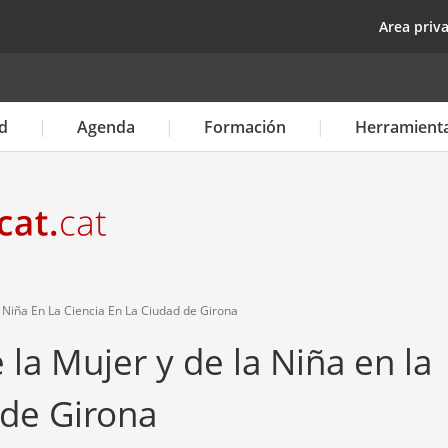
Pasar
top
Area priv
al
contenido
principal
d
Agenda
Formación
Herramient
Niña En La Ciencia En La Ciudad de Girona
la Mujer y de la Niña en la
 de Girona