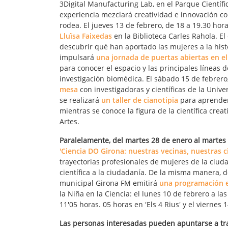
3Digital Manufacturing Lab, en el Parque Científi
experiencia mezclará creatividad e innovación co
rodea. El jueves 13 de febrero, de 18 a 19.30 hor
Lluïsa Faixedas
en la Biblioteca Carles Rahola. E
descubrir qué han aportado las mujeres a la histor
impulsará
una jornada de puertas abiertas en el
para conocer el espacio y las principales líneas 
investigación biomédica. El sábado 15 de febrero
mesa
con investigadoras y científicas de la Univ
se realizará
un taller de cianotipia
para aprender 
mientras se conoce la figura de la científica crea
Artes.
Paralelamente, del martes 28 de enero al martes 
'Ciencia DO Girona: nuestras vecinas, nuestras ci
trayectorias profesionales de mujeres de la ciud
científica a la ciudadanía. De la misma manera, d
municipal Girona FM emitirá
una programación e
la Niña en la Ciencia: el lunes 10 de febrero a las
11'05 horas. 05 horas en 'Els 4 Rius' y el viernes 
Las personas interesadas pueden apuntarse a tr