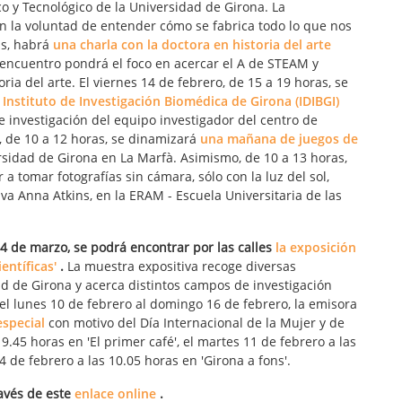
co y Tecnológico de la Universidad de Girona. La
n la voluntad de entender cómo se fabrica todo lo que nos
as, habrá
una charla con la doctora en historia del arte
l encuentro pondrá el foco en acercar el A de STEAM y
ia del arte. El viernes 14 de febrero, de 15 a 19 horas, se
 Instituto de Investigación Biomédica de Girona (IDIBGI)
de investigación del equipo investigador del centro de
, de 10 a 12 horas, se dinamizará
una mañana de juegos de
ersidad de Girona en La Marfà. Asimismo, de 10 a 13 horas,
a tomar fotografías sin cámara, sólo con la luz del sol,
tiva Anna Atkins, en la ERAM - Escuela Universitaria de las
4 de marzo, se podrá encontrar por las calles
la exposición
entíficas'
.
La muestra expositiva recoge diversas
ad de Girona y acerca distintos campos de investigación
el lunes 10 de febrero al domingo 16 de febrero, la emisora
special
con motivo del Día Internacional de la Mujer y de
 9.45 horas en 'El primer café', el martes 11 de febrero a las
14 de febrero a las 10.05 horas en 'Girona a fons'.
avés de este
enlace online
.