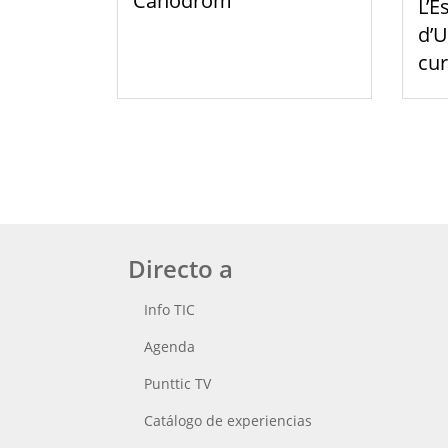
Canòdrom'
L’E
d’U
cu
Directo a
Info TIC
Agenda
Punttic TV
Catálogo de experiencias