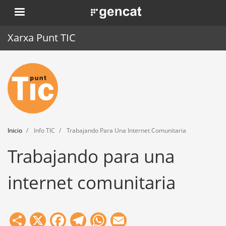
Pasar
. Obre en una nova finestra.
al
contenido
Xarxa Punt TIC
principal
Inicio
Punt TIC
Actualidad
Inicio
Info TIC
Trabajando Para Una Internet Comunitaria
Agenda
Trabajando para una
Formación
internet comunitaria
Herramientas
Share
X
Facebook
Telegram
WhatsApp
Email