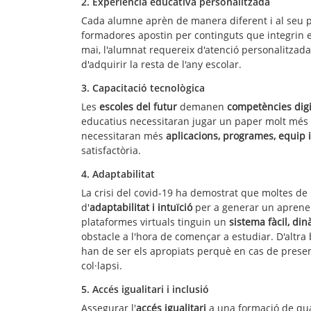
2. Experiència educativa personalitzada
Cada alumne aprèn de manera diferent i al seu p
formadores apostin per continguts que integrin e
mai, l'alumnat requereix d'atenció personalitzad
d'adquirir la resta de l'any escolar.
3. Capacitació tecnològica
Les
escoles del futur
demanen
competències digi
educatius necessitaran jugar un paper molt més 
necessitaran més
aplicacions, programes, equip 
satisfactòria.
4. Adaptabilitat
La crisi del covid-19 ha demostrat que moltes de
d'
adaptabilitat i intuïció
per a generar un aprenent
plataformes virtuals tinguin un
sistema fàcil, din
obstacle a l'hora de començar a estudiar. D'altra b
han de ser els apropiats perquè en cas de presen
col·lapsi.
5. Accés igualitari i inclusió
Assegurar l'
accés igualitari
a una formació de qual