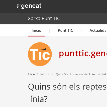
. Obre en una nova finestra.
Xarxa Punt TIC
Inicio
Punt TIC
Actualida
Inicio
Info TIC
Quins Són Els Reptes del Futur de L'edu
Quins són els reptes
línia?