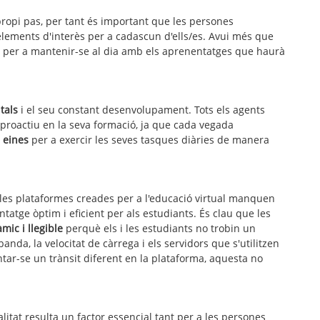
ropi pas, per tant és important que les persones
lements d'interès per a cadascun d'ells/es. Avui més que
a per a mantenir-se al dia amb els aprenentatges que haurà
tals
i el seu constant desenvolupament. Tots els agents
proactiu en la seva formació, ja que cada vegada
i eines
per a exercir les seves tasques diàries de manera
 les plataformes creades per a l'educació virtual manquen
atge òptim i eficient per als estudiants. És clau que les
àmic i llegible
perquè els i les estudiants no trobin un
anda, la velocitat de càrrega i els servidors que s'utilitzen
tar-se un trànsit diferent en la plataforma, aquesta no
itat resulta un factor essencial tant per a les persones