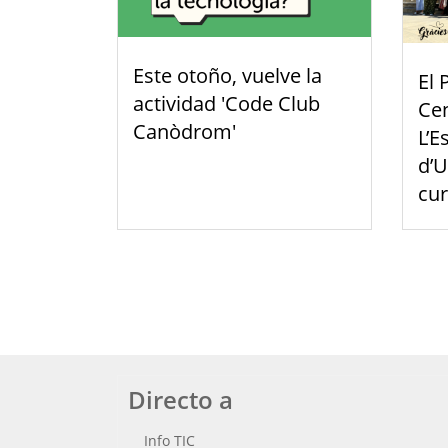
Este otoño, vuelve la
El 
actividad 'Code Club
Cen
Canòdrom'
L’E
d’U
cu
Directo a
Info TIC