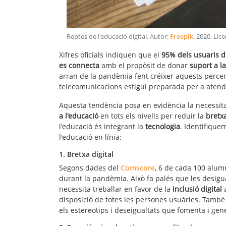
Reptes de l'educació digital
. Autor:
Freepik
.
2020
. Lic
Xifres oficials indiquen que el
95% dels usuaris d'I
es connecta
amb el propòsit de donar
suport a l
arran de la pandèmia fent créixer aquests percen
telecomunicacions estigui preparada per a atendr
Aquesta tendència posa en evidència la necessi
a l'educació
en tots els nivells per reduir la
bretxa
l'educació és integrant la
tecnologia
. Identifique
l'educació en línia:
1. Bretxa digital
Segons dades del
Comscore
, 6 de cada 100 alumn
durant la pandèmia. Això fa palés que les desigu
necessita treballar en favor de la
inclusió digital
a
disposició de totes les persones usuàries. També
els estereotips i deseigualtats que fomenta i gen