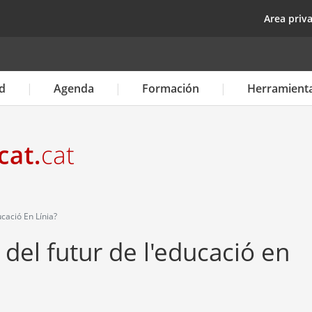
Pasar
top
Area priv
al
contenido
principal
d
Agenda
Formación
Herramient
cació En Línia?
 del futur de l'educació en