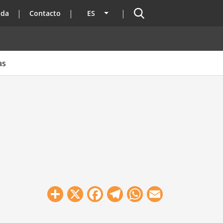
Buscador
ada
Contacto
ES
Lista adicional de acciones
as
Share
X
Facebook
Telegram
WhatsApp
Email