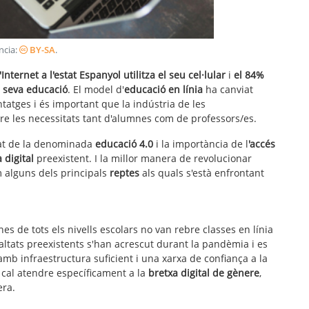
encia:
BY-SA
.
nternet a l'estat Espanyol utilitza el seu cel·lular
i
el 84%
a seva educació
. El model d'
educació en línia
ha canviat
tatges i és important que la indústria de les
e les necessitats tant d'alumnes com de professors/es.
tat de la denominada
educació 4.0
i la importància de l
'accés
 digital
preexistent. I la millor manera de revolucionar
m alguns dels principals
reptes
als quals s'està enfrontant
es de tots els nivells escolars no van rebre classes en línia
altats preexistents s'han acrescut durant la pandèmia i es
mb infraestructura suficient i una xarxa de confiança a la
 cal atendre específicament a la
bretxa digital de gènere
,
era.