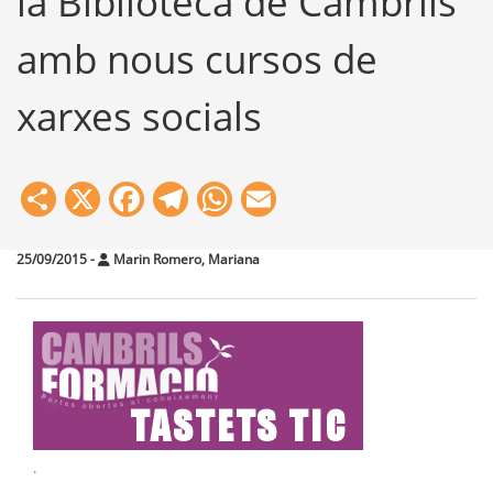
la Biblioteca de Cambrils
amb nous cursos de
xarxes socials
Share
X
Facebook
Telegram
WhatsApp
Email
25/09/2015
-
Marin Romero, Mariana
.