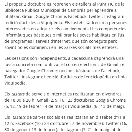
El proper 2 d’octubre es reprenen els tallers al Punt TIC de la
Biblioteca Pública Municipal de Cambrils per aprendre a
utilitzar: Gmail, Google Chrome, Facebook, Twitter, Instagram i
l’edició d’articles a Viquipèdia. Els tastets s’adrecen a persones
interessades en adquirir els coneixements i les competències
informàtiques bàsiques o millorar les seves habilitats en l’ús
de programes i serveis d’Internet, que són coneguts però
sovint no es dominen, i en les xarxes socials més esteses.
Les sessions són independents, a cadascuna s’aprendrà una
tasca concreta com: utilitzar el correu electrònic de Gmail i el
navegador Google Chrome; nocions bàsiques de Facebook,
Twitter i Instagram; i edició d’articles de l’enciclopèdia en línia
Viquipèdia.
Els
tastets
de serveis d'Internet es realitzaran en divendres
de 18.30 a 20 h:
Gmail
(2, 9, 16 i 23 d’octubre);
Google Chrome
(5, 12, 19 de febrer i 4 de març); i
Viquipèdia
, (6 i 13 de maig).
Els
tastets
de xarxes socials es realitzaran en dissabte d’11 a
12 h:
Facebook
(10 i 24 d’octubre i 7 de novembre);
Twitter
(16,
30 de gener i 13 de febrer);
Instagram
(7, 21 de maig i 4 de