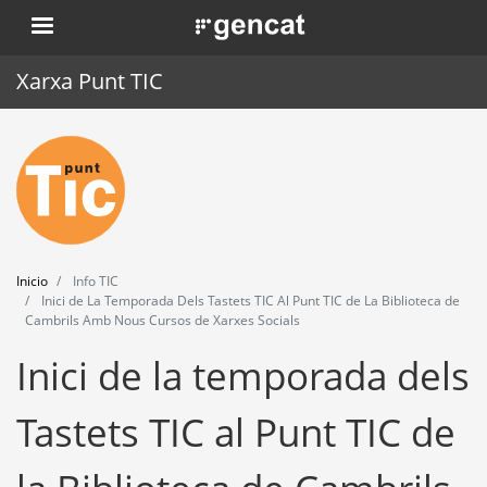
Pasar
. Obre en una nova finestra.
al
contenido
Xarxa Punt TIC
principal
Inicio
Punt TIC
Actualidad
Inicio
Info TIC
Agenda
Inici de La Temporada Dels Tastets TIC Al Punt TIC de La Biblioteca de
Cambrils Amb Nous Cursos de Xarxes Socials
Formación
Inici de la temporada dels
Herramientas
Tastets TIC al Punt TIC de