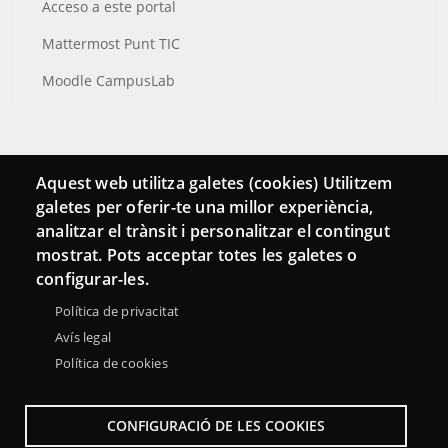
Acceso a este portal
Mattermost Punt TIC
Moodle CampusLab
Conecta
Aquest web utilitza galetes (cookies) Utilitzem
galetes per oferir-te una millor experiència,
Contacto
analitzar el trànsit i personalitzar el contingut
Hemeroteca
mostrat. Pots acceptar totes les galetes o
configurar-les.
Política de privacitat
Avís legal
Política de cookies
CONFIGURACIÓ DE LES COOKIES