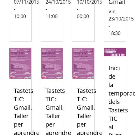
Gmail
07/11/2015
24/10/2015
10/10/2015
-
-
-
Vie,
10:00
11:00
00:00
23/10/2015
-
18:30
Inici
de
la
Tastets
Tastets
Tastets
tempora
TIC:
TIC:
TIC:
dels
Gmail.
Gmail.
Gmail.
Tastets
Taller
Taller
Taller
TIC
per
per
per
al
aprendre
aprendre
aprendre