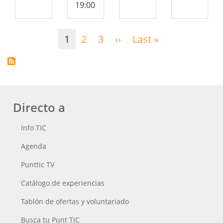
19:00
Paginación
1
2
3
››
Siguiente
Last »
Última
página
página
Directo a
Info TIC
Agenda
Punttic TV
Catálogo de experiencias
Tablón de ofertas y voluntariado
Busca tu Punt TIC