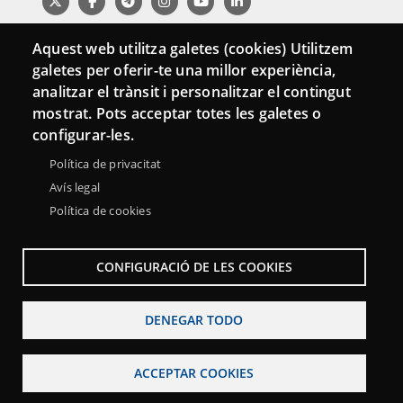
Aquest web utilitza galetes (cookies) Utilitzem
galetes per oferir-te una millor experiència,
analitzar el trànsit i personalitzar el contingut
mostrat. Pots acceptar totes les galetes o
configurar-les.
Política de privacitat
Menu
Sobre la Red Punt TIC
Aviso legal
Accesibilidad
Avís legal
Footer
Mapa web
Política de cookies
CONFIGURACIÓ DE LES COOKIES
DENEGAR TODO
ACCEPTAR COOKIES