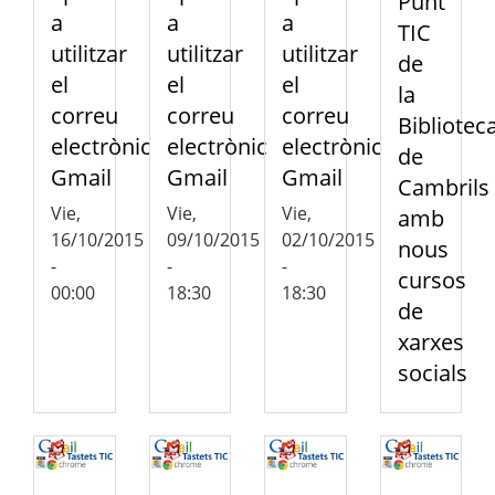
Punt
a
a
a
TIC
utilitzar
utilitzar
utilitzar
de
el
el
el
la
correu
correu
correu
Bibliotec
electrònic
electrònic
electrònic
de
Gmail
Gmail
Gmail
Cambrils
Vie,
Vie,
Vie,
amb
16/10/2015
09/10/2015
02/10/2015
nous
-
-
-
cursos
00:00
18:30
18:30
de
xarxes
socials