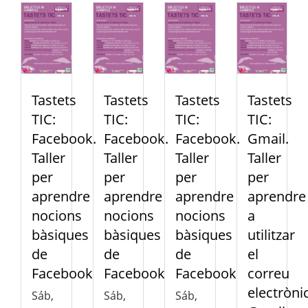
Tastets
Tastets
Tastets
Tastets
TIC:
TIC:
TIC:
TIC:
Facebook.
Facebook.
Facebook.
Gmail.
Taller
Taller
Taller
Taller
per
per
per
per
aprendre
aprendre
aprendre
aprendre
nocions
nocions
nocions
a
bàsiques
bàsiques
bàsiques
utilitzar
de
de
de
el
Facebook
Facebook
Facebook
correu
electròni
Sáb,
Sáb,
Sáb,