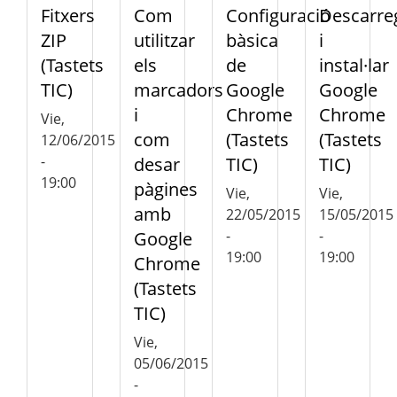
Fitxers
Com
Configuració
Descarre
ZIP
utilitzar
bàsica
i
(Tastets
els
de
instal·lar
TIC)
marcadors
Google
Google
i
Chrome
Chrome
Vie,
com
(Tastets
(Tastets
12/06/2015
-
desar
TIC)
TIC)
19:00
pàgines
Vie,
Vie,
amb
22/05/2015
15/05/2015
-
-
Google
19:00
19:00
Chrome
(Tastets
TIC)
Vie,
05/06/2015
-