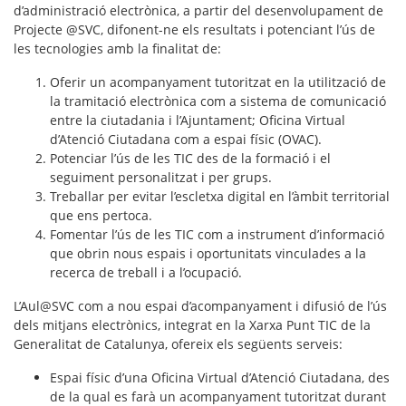
d’administració electrònica, a partir del desenvolupament de
Projecte @SVC
, difonent-ne els resultats i potenciant l’ús de
les tecnologies amb la finalitat de:
Oferir un
acompanyament tutoritzat
en la utilització de
la
tramitació electrònica
com a sistema de comunicació
entre la ciutadania i l’Ajuntament; Oficina Virtual
d’Atenció Ciutadana com a espai físic (OVAC).
Potenciar l’ús de les TIC des de la formació i el
seguiment personalitzat i per grups.
Treballar per
evitar l’escletxa digital
en l’àmbit territorial
que ens pertoca.
Fomentar l’ús de les TIC com a instrument d’informació
que obrin nous espais i oportunitats vinculades a la
recerca de treball i a l’ocupació
.
L’
Aul@SVC
com a nou espai d’acompanyament i difusió de l’ús
dels mitjans electrònics, integrat en la Xarxa Punt TIC de la
Generalitat de Catalunya, ofereix els següents serveis:
Espai físic d’una
Oficina Virtual d’Atenció Ciutadana
, des
de la qual es farà un acompanyament tutoritzat durant