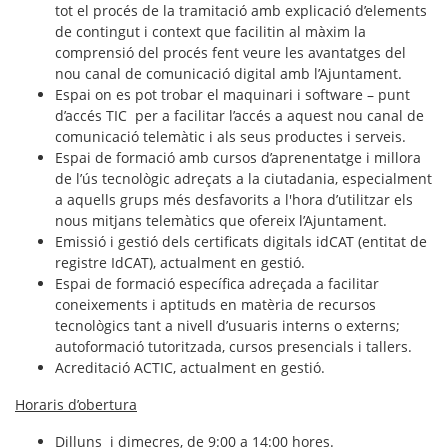
tot el procés de la tramitació amb explicació d’elements
de contingut i context que facilitin al màxim la
comprensió del procés fent veure les avantatges del
nou canal de comunicació digital amb l’Ajuntament.
Espai on es pot trobar el maquinari i software – punt
d’accés TIC per a facilitar l’accés a aquest nou canal de
comunicació telemàtic i als seus productes i serveis.
Espai de
formació
amb cursos d’aprenentatge i millora
de l’ús tecnològic adreçats a la ciutadania, especialment
a aquells grups més desfavorits a l'hora d’utilitzar els
nous mitjans telemàtics que ofereix l’Ajuntament.
Emissió i gestió dels
certificats digitals idCAT
(entitat de
registre IdCAT), actualment en gestió.
Espai de formació específica adreçada a facilitar
coneixements i aptituds en matèria de recursos
tecnològics tant a nivell d’usuaris interns o externs;
autoformació tutoritzada, cursos presencials i tallers.
Acreditació ACTIC, actualment en gestió.
Horaris d’obertura
Dilluns i dimecres, de 9:00 a 14:00 hores.