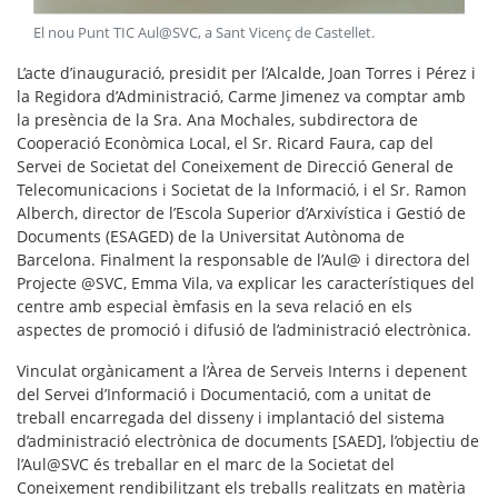
El nou Punt TIC Aul@SVC, a Sant Vicenç de Castellet
.
L’
acte d’inauguració
, presidit per l’Alcalde, Joan Torres i Pérez i
la Regidora d’Administració, Carme Jimenez va comptar amb
la presència de la Sra. Ana Mochales, subdirectora de
Cooperació Econòmica Local, el Sr. Ricard Faura, cap del
Servei de Societat del Coneixement de Direcció General de
Telecomunicacions i Societat de la Informació, i el Sr. Ramon
Alberch, director de l’Escola Superior d’Arxivística i Gestió de
Documents (ESAGED) de la Universitat Autònoma de
Barcelona. Finalment la responsable de l’Aul@ i directora del
Projecte @SVC, Emma Vila, va explicar les característiques del
centre amb especial èmfasis en la seva relació en els
aspectes de
promoció i difusió de l’administració electrònica
.
Vinculat orgànicament a l’Àrea de Serveis Interns i depenent
del Servei d’Informació i Documentació, com a unitat de
treball encarregada del disseny i implantació del sistema
d’administració electrònica de documents [SAED], l’objectiu de
l’Aul@SVC és treballar en el marc de la
Societat del
Coneixement
rendibilitzant els treballs realitzats en matèria