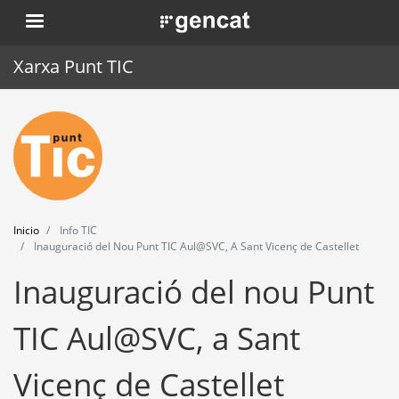
Pasar
. Obre en una nova finestra.
al
contenido
Xarxa Punt TIC
principal
Inicio
Punt TIC
Actualidad
Inicio
Info TIC
Agenda
Inauguració del Nou Punt TIC Aul@SVC, A Sant Vicenç de Castellet
Inauguració del nou Punt
Formación
Herramientas
TIC Aul@SVC, a Sant
Vicenç de Castellet