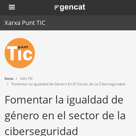
Pasar
. Obre en una nova finestra.
al
contenido
Xarxa Punt TIC
principal
Inicio
Punt TIC
Actualidad
Inicio
Info TIC
Agenda
Fomentar La Igualdad de Género En El Sector de La Ciberseguridad
Fomentar la igualdad de
Formación
Herramientas
género en el sector de la
ciberseguridad