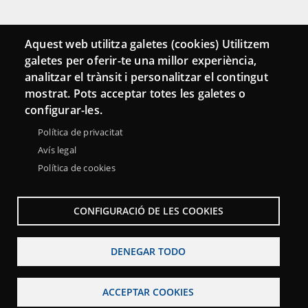
Conecta
Aquest web utilitza galetes (cookies) Utilitzem
galetes per oferir-te una millor experiència,
Contacto
analitzar el trànsit i personalitzar el contingut
Hemeroteca
mostrat. Pots acceptar totes les galetes o
configurar-les.
Política de privacitat
Avís legal
Política de cookies
CONFIGURACIÓ DE LES COOKIES
DENEGAR TODO
Menu
Sobre la Red Punt TIC
Aviso legal
Accesibilidad
Footer
ACCEPTAR COOKIES
Mapa web