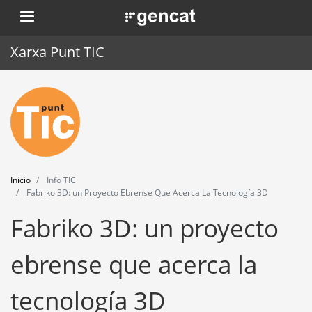
Pasar
. Obre en una nova finestra.
al
contenido
Xarxa Punt TIC
principal
Inicio
Punt TIC
Actualidad
Inicio
Info TIC
Agenda
Fabriko 3D: un Proyecto Ebrense Que Acerca La Tecnología 3D
Fabriko 3D: un proyecto
Formación
Herramientas
ebrense que acerca la
tecnología 3D