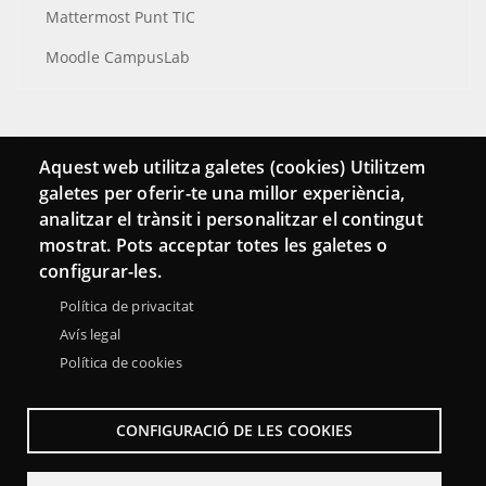
Mattermost Punt TIC
Moodle CampusLab
Conecta
Aquest web utilitza galetes (cookies) Utilitzem
galetes per oferir-te una millor experiència,
Contacto
analitzar el trànsit i personalitzar el contingut
Hemeroteca
mostrat. Pots acceptar totes les galetes o
configurar-les.
Política de privacitat
Avís legal
Política de cookies
CONFIGURACIÓ DE LES COOKIES