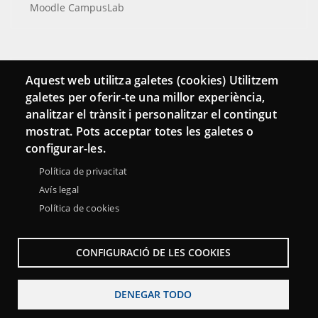
Moodle CampusLab
Conecta
Aquest web utilitza galetes (cookies) Utilitzem
galetes per oferir-te una millor experiència,
Contacto
analitzar el trànsit i personalitzar el contingut
Hemeroteca
mostrat. Pots acceptar totes les galetes o
configurar-les.
Política de privacitat
Avís legal
Política de cookies
CONFIGURACIÓ DE LES COOKIES
DENEGAR TODO