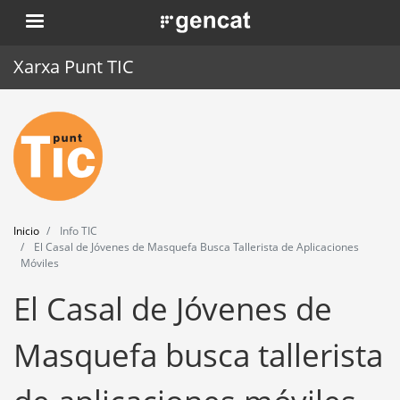
Pasar
. Obre en una nova finestra.
al
contenido
Xarxa Punt TIC
principal
Inicio
Punt TIC
Actualidad
Inicio
Info TIC
Agenda
El Casal de Jóvenes de Masquefa Busca Tallerista de Aplicaciones
Móviles
Formación
El Casal de Jóvenes de
Herramientas
Masquefa busca tallerista