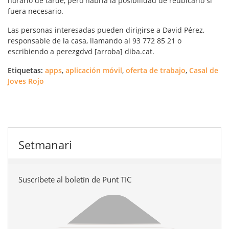
horario de tarde, pero habría la posibilidad de reubicarlo si
fuera necesario.
Las personas interesadas pueden dirigirse a David Pérez,
responsable de la casa, llamando al 93 772 85 21 o
escribiendo a perezgdvd [arroba] diba.cat.
Etiquetas:
apps
,
aplicación móvil
,
oferta de trabajo
,
Casal de
Joves Rojo
Setmanari
Suscríbete al boletín de Punt TIC