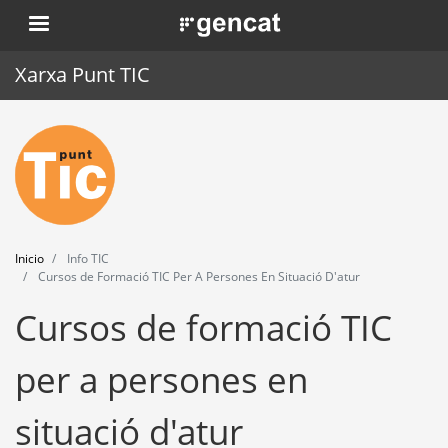
Pasar
. Obre en una nova finestra.
al
contenido
Xarxa Punt TIC
principal
Inicio
Punt TIC
Actualidad
Inicio
Info TIC
Agenda
Cursos de Formació TIC Per A Persones En Situació D'atur
Cursos de formació TIC
Formación
Herramientas
per a persones en
situació d'atur