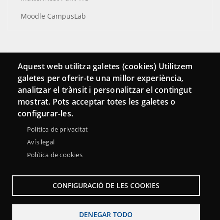
Moodle CampusLab
Conecta
Aquest web utilitza galetes (cookies) Utilitzem
galetes per oferir-te una millor experiència,
Contacto
analitzar el trànsit i personalitzar el contingut
Hemeroteca
mostrat. Pots acceptar totes les galetes o
configurar-les.
Política de privacitat
Avís legal
Política de cookies
CONFIGURACIÓ DE LES COOKIES
DENEGAR TODO