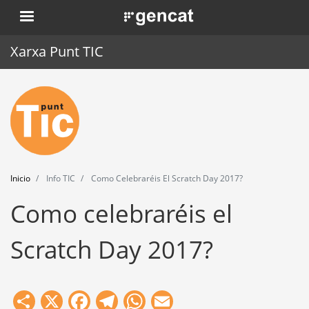
Pasar
. Obre en una nova finestra.
al
contenido
Xarxa Punt TIC
principal
Inicio
Punt TIC
Actualidad
Inicio
Info TIC
Como Celebraréis El Scratch Day 2017?
Agenda
Como celebraréis el
Formación
Scratch Day 2017?
Herramientas
Share
X
Facebook
Telegram
WhatsApp
Email