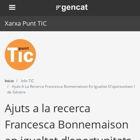
Pasar
. Obre en una nova finestra.
al
contenido
Xarxa Punt TIC
principal
Inicio
Punt TIC
Actualidad
Inicio
Info TIC
Agenda
Ajuts A La Recerca Francesca Bonnemaison En Igualtat D'oportunitats I
de Gènere
Formación
Ajuts a la recerca
Herramientas
Francesca Bonnemaison