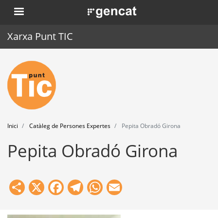
Vés
. Obre en una nova finestra.
al
contingut
Xarxa Punt TIC
Inici
Punt TIC
Actualitat
Inici
Catàleg de Persones Expertes
Pepita Obradó Girona
Agenda
Pepita Obradó Girona
Formació
Eines
Share
X
Facebook
Telegram
WhatsApp
Email