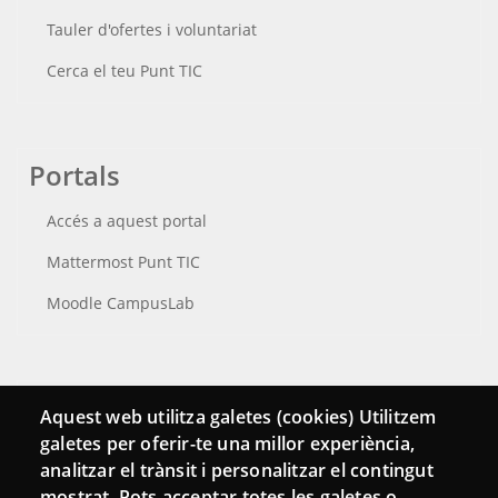
Tauler d'ofertes i voluntariat
Cerca el teu Punt TIC
Portals
Accés a aquest portal
Mattermost Punt TIC
Moodle CampusLab
Connecta
Aquest web utilitza galetes (cookies) Utilitzem
galetes per oferir-te una millor experiència,
Bustia de contacte
analitzar el trànsit i personalitzar el contingut
Butlletins
mostrat. Pots acceptar totes les galetes o