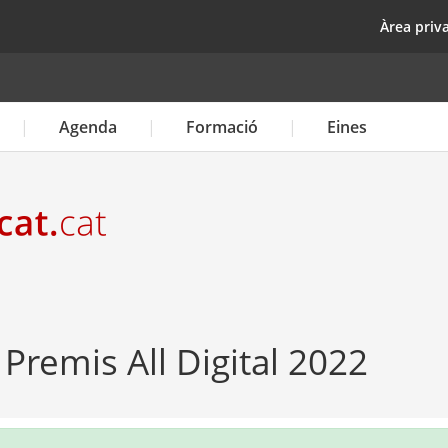
Vés
top
Àrea priv
al
contingut
Agenda
Formació
Eines
Premis All Digital 2022