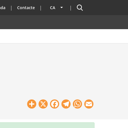
Cercador
ada
Contacte
CA
Llista les accions addicionals
Share
X
Facebook
Telegram
WhatsApp
Email